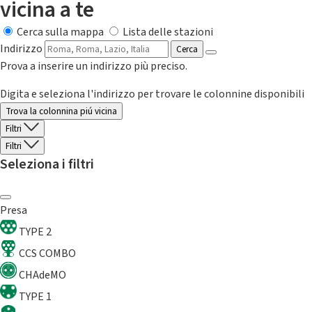
vicina a te
Cerca sulla mappa
Lista delle stazioni
Indirizzo
Cerca
Prova a inserire un indirizzo più preciso.
Digita e seleziona l'indirizzo per trovare le colonnine disponibili
Trova la colonnina piú vicina
Filtri
Filtri
Seleziona i filtri
Presa
TYPE 2
CCS COMBO
CHAdeMO
TYPE 1