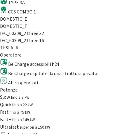
TYPE 3A
CCS COMBO 1
DOMESTIC_E
DOMESTIC_F
IEC_60309_2 three 32
IEC_60309_2 three 16
TESLA_R
Operatore
Be Charge accessibili h24
Be Charge ospitate da una struttura privata
Altri operatori
Potenza
Slow
fino a 7 kW
Quick
fino a 22 kW
Fast
fino a 75 kW
Fast+
fino a 149 kW
Ultrafast
superiori a 150 kW