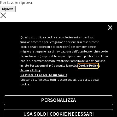
Per favore riprova.
Riprova
C'è un problema con il recupero dei
×
dati.
Questo sito utilizza cookie e tecnologie similari per il suo
funzionamento e per l’erogazione dei servizi in esso presenti,
Per favore riprova piú tardi
cookie analitici (propri e di terze parti) per comprendere e
migliorare l’esperienza di navigazione dell’utente, nonché cookie
Chiudi
di profilazione (propri e di terze parti) per inviarti pubblicità in linea
con le tue preferenze manifestate nell’ambito della navigazione
in rete. Per saperne di più consulta la nostra
Cookie Policy
e
Privacy Policy
.
Sei un’azienda o una PA?
Gestisci le tue scelte sui cookie
.
Cliccando su "Accetta tutti" acconsenti all’uso dei suddetti
cookie.
Trova la soluzione più giusta per te.
PERSONALIZZA
Richiedi una colonnina
USA SOLO I COOKIE NECESSARI