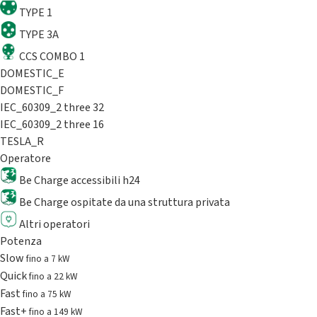
TYPE 1
TYPE 3A
CCS COMBO 1
DOMESTIC_E
DOMESTIC_F
IEC_60309_2 three 32
IEC_60309_2 three 16
TESLA_R
Operatore
Be Charge accessibili h24
Be Charge ospitate da una struttura privata
Altri operatori
Potenza
Slow
fino a 7 kW
Quick
fino a 22 kW
Fast
fino a 75 kW
Fast+
fino a 149 kW