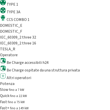
TYPE 1
TYPE 3A
CCS COMBO 1
DOMESTIC_E
DOMESTIC_F
IEC_60309_2 three 32
IEC_60309_2 three 16
TESLA_R
Operatore
Be Charge accessibili h24
Be Charge ospitate da una struttura privata
Altri operatori
Potenza
Slow
fino a 7 kW
Quick
fino a 22 kW
Fast
fino a 75 kW
Fast+
fino a 149 kW