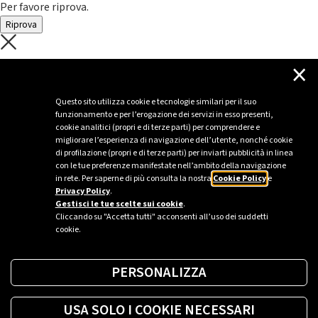
Per favore riprova.
Riprova
C'è un problema con il recupero dei
×
dati.
Questo sito utilizza cookie e tecnologie similari per il suo
funzionamento e per l’erogazione dei servizi in esso presenti,
Per favore riprova piú tardi
cookie analitici (propri e di terze parti) per comprendere e
migliorare l’esperienza di navigazione dell’utente, nonché cookie
Chiudi
di profilazione (propri e di terze parti) per inviarti pubblicità in linea
con le tue preferenze manifestate nell’ambito della navigazione
in rete. Per saperne di più consulta la nostra
Cookie Policy
e
Privacy Policy
.
Sei un’azienda o una PA?
Gestisci le tue scelte sui cookie
.
Cliccando su "Accetta tutti" acconsenti all’uso dei suddetti
cookie.
Trova la soluzione più giusta per te.
PERSONALIZZA
Richiedi una colonnina
USA SOLO I COOKIE NECESSARI