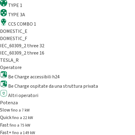
TYPE 1
TYPE 3A
CCS COMBO 1
DOMESTIC_E
DOMESTIC_F
IEC_60309_2 three 32
IEC_60309_2 three 16
TESLA_R
Operatore
Be Charge accessibili h24
Be Charge ospitate da una struttura privata
Altri operatori
Potenza
Slow
fino a 7 kW
Quick
fino a 22 kW
Fast
fino a 75 kW
Fast+
fino a 149 kW