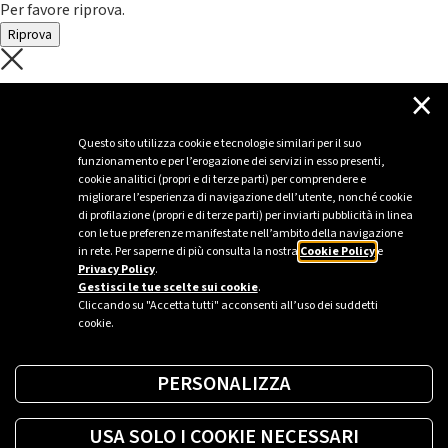
Per favore riprova.
Riprova
C'è un problema con il recupero dei
×
dati.
Questo sito utilizza cookie e tecnologie similari per il suo
funzionamento e per l’erogazione dei servizi in esso presenti,
Per favore riprova piú tardi
cookie analitici (propri e di terze parti) per comprendere e
migliorare l’esperienza di navigazione dell’utente, nonché cookie
Chiudi
di profilazione (propri e di terze parti) per inviarti pubblicità in linea
con le tue preferenze manifestate nell’ambito della navigazione
in rete. Per saperne di più consulta la nostra
Cookie Policy
e
Privacy Policy
.
Sei un’azienda o una PA?
Gestisci le tue scelte sui cookie
.
Cliccando su "Accetta tutti" acconsenti all’uso dei suddetti
cookie.
Trova la soluzione più giusta per te.
PERSONALIZZA
Richiedi una colonnina
USA SOLO I COOKIE NECESSARI