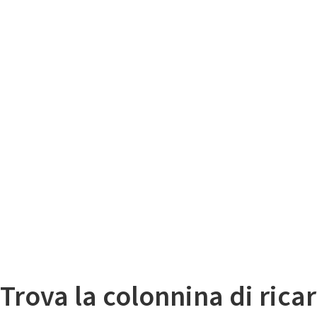
Il
Mappa colonnine di ricarica auto elettriche
Trova la colonnina di ricar