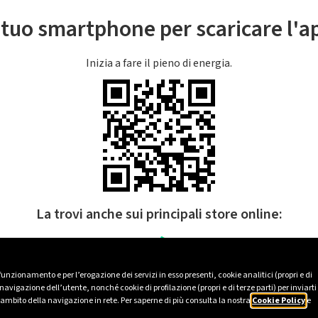
l tuo smartphone per scaricare l'
Inizia a fare il pieno di energia.
La trovi anche sui principali store online:
 funzionamento e per l’erogazione dei servizi in esso presenti, cookie analitici (propri e di
avigazione dell’utente, nonché cookie di profilazione (propri e di terze parti) per inviarti
’ambito della navigazione in rete. Per saperne di più consulta la nostra
Cookie Policy
e