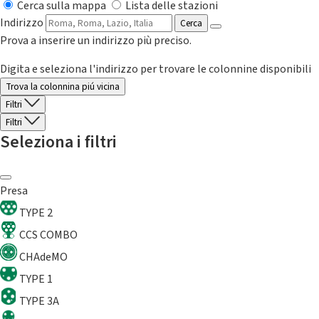
Cerca sulla mappa
Lista delle stazioni
Indirizzo
Cerca
Prova a inserire un indirizzo più preciso.
Digita e seleziona l'indirizzo per trovare le colonnine disponibili
Trova la colonnina piú vicina
Filtri
Filtri
Seleziona i filtri
Presa
TYPE 2
CCS COMBO
CHAdeMO
TYPE 1
TYPE 3A