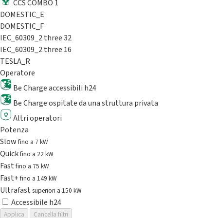
CCS COMBO 1
DOMESTIC_E
DOMESTIC_F
IEC_60309_2 three 32
IEC_60309_2 three 16
TESLA_R
Operatore
Be Charge accessibili h24
Be Charge ospitate da una struttura privata
Altri operatori
Potenza
Slow
fino a 7 kW
Quick
fino a 22 kW
Fast
fino a 75 kW
Fast+
fino a 149 kW
Ultrafast
superiori a 150 kW
Accessibile h24
Applica
Cancella filtri