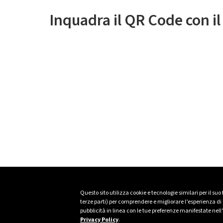
Inquadra il QR Code con i
Questo sito utilizza cookie e tecnologie similari per il suo
terze parti) per comprendere e migliorare l’esperienza di n
pubblicità in linea con le tue preferenze manifestate nell
Privacy Policy
.