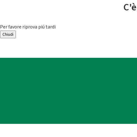
C'è
Per favore riprova piú tardi
Chiudi