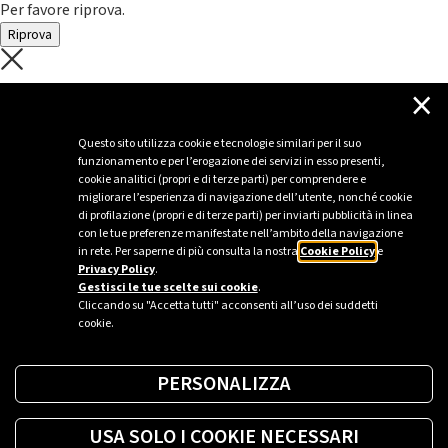
Per favore riprova.
Riprova
C'è un problema con il recupero dei
×
dati.
Questo sito utilizza cookie e tecnologie similari per il suo
funzionamento e per l’erogazione dei servizi in esso presenti,
Per favore riprova piú tardi
cookie analitici (propri e di terze parti) per comprendere e
migliorare l’esperienza di navigazione dell’utente, nonché cookie
Chiudi
di profilazione (propri e di terze parti) per inviarti pubblicità in linea
con le tue preferenze manifestate nell’ambito della navigazione
in rete. Per saperne di più consulta la nostra
Cookie Policy
e
Privacy Policy
.
Sei un’azienda o una PA?
Gestisci le tue scelte sui cookie
.
Cliccando su "Accetta tutti" acconsenti all’uso dei suddetti
cookie.
Trova la soluzione più giusta per te.
PERSONALIZZA
Richiedi una colonnina
USA SOLO I COOKIE NECESSARI