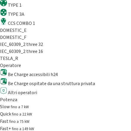
TYPE 1
TYPE 3A
CCS COMBO 1
DOMESTIC_E
DOMESTIC_F
IEC_60309_2 three 32
IEC_60309_2 three 16
TESLA_R
Operatore
Be Charge accessibili h24
Be Charge ospitate da una struttura privata
Altri operatori
Potenza
Slow
fino a 7 kW
Quick
fino a 22 kW
Fast
fino a 75 kW
Fast+
fino a 149 kW