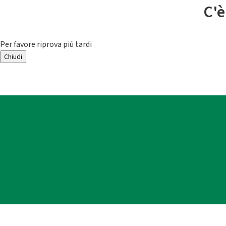
C'è
Per favore riprova piú tardi
Chiudi