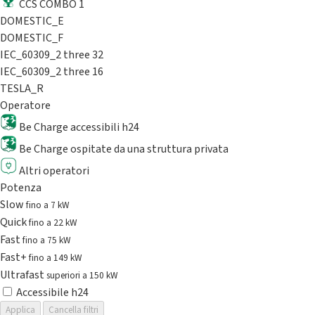
CCS COMBO 1
DOMESTIC_E
DOMESTIC_F
IEC_60309_2 three 32
IEC_60309_2 three 16
TESLA_R
Operatore
Be Charge accessibili h24
Be Charge ospitate da una struttura privata
Altri operatori
Potenza
Slow
fino a 7 kW
Quick
fino a 22 kW
Fast
fino a 75 kW
Fast+
fino a 149 kW
Ultrafast
superiori a 150 kW
Accessibile h24
Applica
Cancella filtri