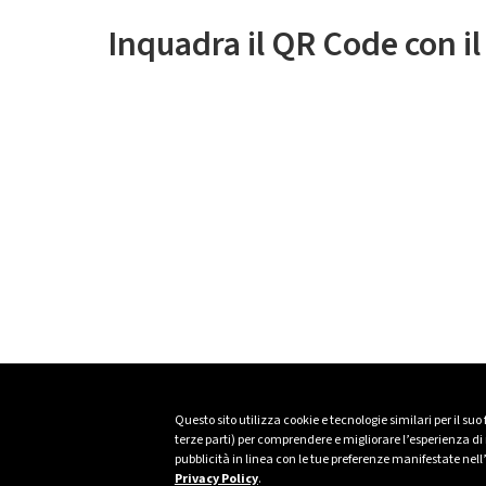
Inquadra il QR Code con i
Questo sito utilizza cookie e tecnologie similari per il suo
terze parti) per comprendere e migliorare l’esperienza di n
pubblicità in linea con le tue preferenze manifestate nell
Privacy Policy
.