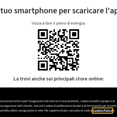
l tuo smartphone per scaricare l'
Inizia a fare il pieno di energia.
La trovi anche sui principali store online:
 funzionamento e per l’erogazione dei servizi in esso presenti, cookie analitici (propri e di
avigazione dell’utente, nonché cookie di profilazione (propri e di terze parti) per inviarti
’ambito della navigazione in rete. Per saperne di più consulta la nostra
Cookie Policy
e