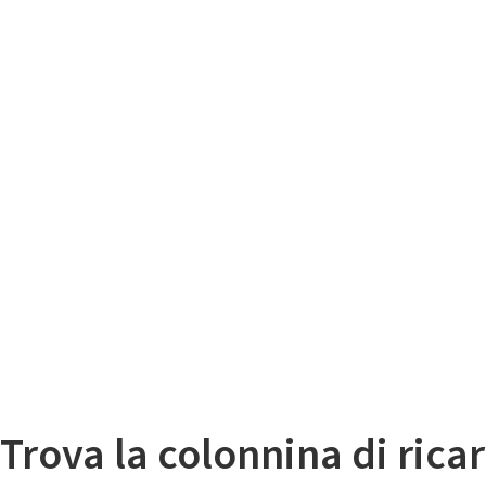
Il
Mappa colonnine di ricarica auto elettriche
Trova la colonnina di ricar