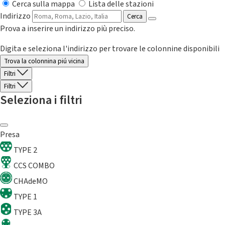
Cerca sulla mappa
Lista delle stazioni
Indirizzo
Cerca
Prova a inserire un indirizzo più preciso.
Digita e seleziona l'indirizzo per trovare le colonnine disponibili
Trova la colonnina piú vicina
Filtri
Filtri
Seleziona i filtri
Presa
TYPE 2
CCS COMBO
CHAdeMO
TYPE 1
TYPE 3A