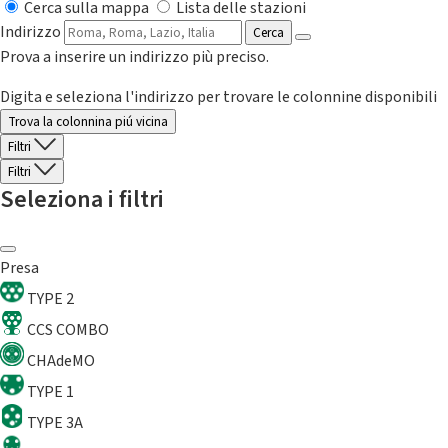
Cerca sulla mappa
Lista delle stazioni
Indirizzo
Cerca
Prova a inserire un indirizzo più preciso.
Digita e seleziona l'indirizzo per trovare le colonnine disponibili
Trova la colonnina piú vicina
Filtri
Filtri
Seleziona i filtri
Presa
TYPE 2
CCS COMBO
CHAdeMO
TYPE 1
TYPE 3A