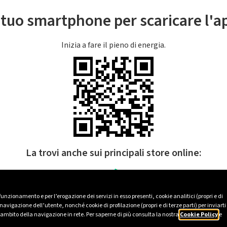
l tuo smartphone per scaricare l'
Inizia a fare il pieno di energia.
La trovi anche sui principali store online:
 funzionamento e per l’erogazione dei servizi in esso presenti, cookie analitici (propri e di
avigazione dell’utente, nonché cookie di profilazione (propri e di terze parti) per inviarti
’ambito della navigazione in rete. Per saperne di più consulta la nostra
Cookie Policy
e