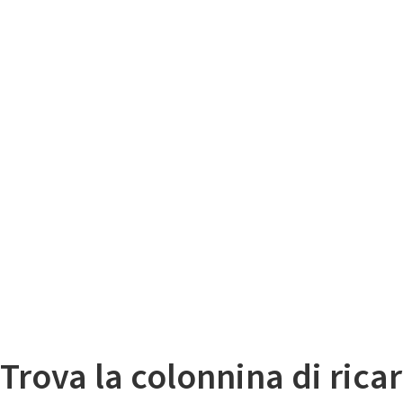
Il
Mappa colonnine di ricarica auto elettriche
Trova la colonnina di ricar