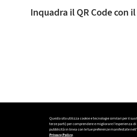
Inquadra il QR Code con i
Questo sito utilizza cookie e tecnologie similari per il suo
terze parti) per comprendere e migliorare l’esperienza di n
pubblicità in linea con le tue preferenze manifestate nell
Privacy Policy
.