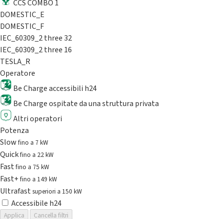
CCS COMBO 1
DOMESTIC_E
DOMESTIC_F
IEC_60309_2 three 32
IEC_60309_2 three 16
TESLA_R
Operatore
Be Charge accessibili h24
Be Charge ospitate da una struttura privata
Altri operatori
Potenza
Slow
fino a 7 kW
Quick
fino a 22 kW
Fast
fino a 75 kW
Fast+
fino a 149 kW
Ultrafast
superiori a 150 kW
Accessibile h24
Applica
Cancella filtri