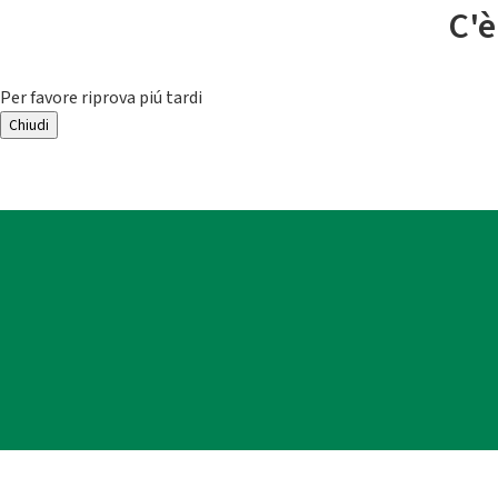
C'è
Per favore riprova piú tardi
Chiudi