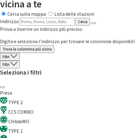
vicina a te
Cerca sulla mappa
Lista delle stazioni
Indirizzo
Cerca
Prova a inserire un indirizzo più preciso.
Digita e seleziona l'indirizzo per trovare le colonnine disponibili
Trova la colonnina piú vicina
Filtri
Filtri
Seleziona i filtri
Presa
TYPE 2
CCS COMBO
CHAdeMO
TYPE 1