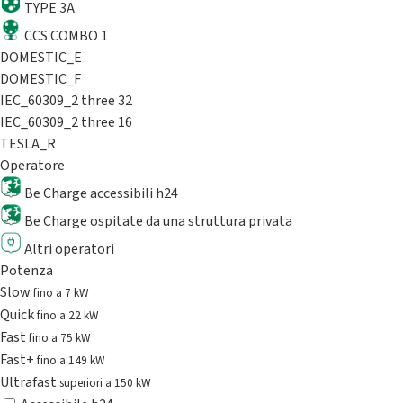
TYPE 3A
CCS COMBO 1
DOMESTIC_E
DOMESTIC_F
IEC_60309_2 three 32
IEC_60309_2 three 16
TESLA_R
Operatore
Be Charge accessibili h24
Be Charge ospitate da una struttura privata
Altri operatori
Potenza
Slow
fino a 7 kW
Quick
fino a 22 kW
Fast
fino a 75 kW
Fast+
fino a 149 kW
Ultrafast
superiori a 150 kW