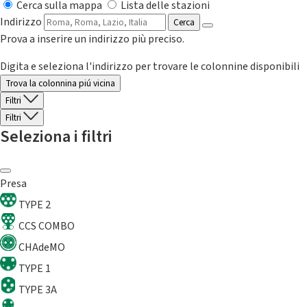
Cerca sulla mappa
Lista delle stazioni
Indirizzo
Cerca
Prova a inserire un indirizzo più preciso.
Digita e seleziona l'indirizzo per trovare le colonnine disponibili
Trova la colonnina piú vicina
Filtri
Filtri
Seleziona i filtri
Presa
TYPE 2
CCS COMBO
CHAdeMO
TYPE 1
TYPE 3A