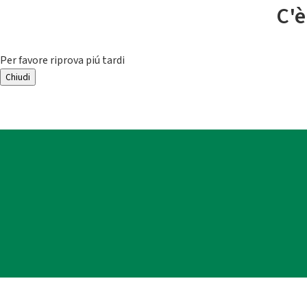
C'è
Per favore riprova piú tardi
Chiudi