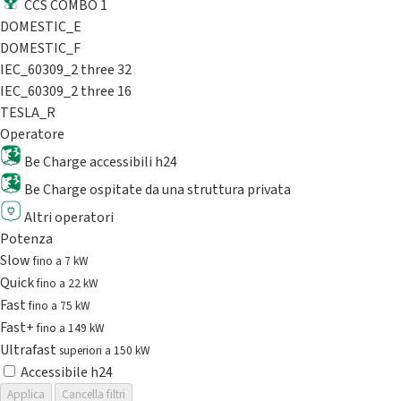
CCS COMBO 1
DOMESTIC_E
DOMESTIC_F
IEC_60309_2 three 32
IEC_60309_2 three 16
TESLA_R
Operatore
Be Charge accessibili h24
Be Charge ospitate da una struttura privata
Altri operatori
Potenza
Slow
fino a 7 kW
Quick
fino a 22 kW
Fast
fino a 75 kW
Fast+
fino a 149 kW
Ultrafast
superiori a 150 kW
Accessibile h24
Applica
Cancella filtri