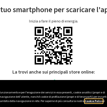
l tuo smartphone per scaricare l'
Inizia a fare il pieno di energia.
La trovi anche sui principali store online:
 funzionamento e per l’erogazione dei servizi in esso presenti, cookie analitici (propri e di
avigazione dell’utente, nonché cookie di profilazione (propri e di terze parti) per inviarti
’ambito della navigazione in rete. Per saperne di più consulta la nostra
Cookie Policy
e