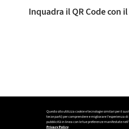
Inquadra il QR Code con i
Questo sito utilizza cookie e tecnologie similari per il suo
terze parti) per comprendere e migliorare l’esperienza di n
pubblicità in linea con le tue preferenze manifestate nell
Privacy Policy
.