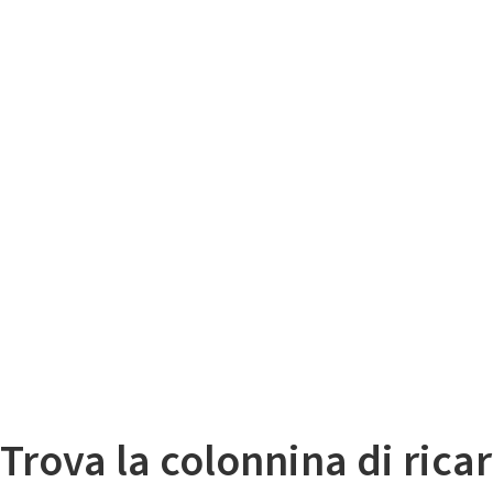
Il
Mappa colonnine di ricarica auto elettriche
Trova la colonnina di ricar