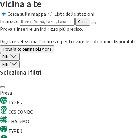
vicina a te
Cerca sulla mappa
Lista delle stazioni
Indirizzo
Cerca
Prova a inserire un indirizzo più preciso.
Digita e seleziona l'indirizzo per trovare le colonnine disponibili
Trova la colonnina piú vicina
Filtri
Filtri
Seleziona i filtri
Presa
TYPE 2
CCS COMBO
CHAdeMO
TYPE 1