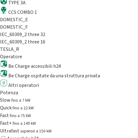
TYPE 3A
CCS COMBO 1
DOMESTIC_E
DOMESTIC_F
IEC_60309_2 three 32
IEC_60309_2 three 16
TESLA_R
Operatore
Be Charge accessibili h24
Be Charge ospitate da una struttura privata
Altri operatori
Potenza
Slow
fino a 7 kW
Quick
fino a 22 kW
Fast
fino a 75 kW
Fast+
fino a 149 kW
Ultrafast
superiori a 150 kW