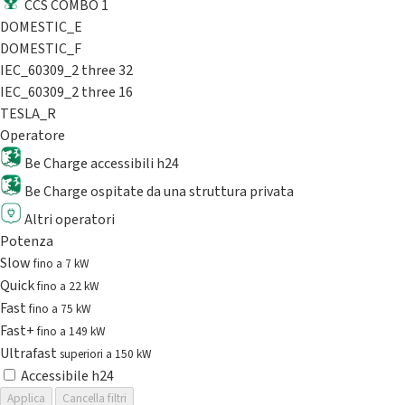
CCS COMBO 1
DOMESTIC_E
DOMESTIC_F
IEC_60309_2 three 32
IEC_60309_2 three 16
TESLA_R
Operatore
Be Charge accessibili h24
Be Charge ospitate da una struttura privata
Altri operatori
Potenza
Slow
fino a 7 kW
Quick
fino a 22 kW
Fast
fino a 75 kW
Fast+
fino a 149 kW
Ultrafast
superiori a 150 kW
Accessibile h24
Applica
Cancella filtri