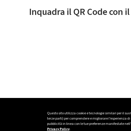
Inquadra il QR Code con i
Questo sito utilizza cookie e tecnologie similari per il suo
terze parti) per comprendere e migliorare l’esperienza di n
pubblicità in linea con le tue preferenze manifestate nell
Privacy Policy
.