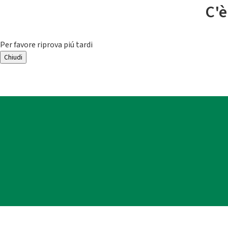
C'è
Per favore riprova piú tardi
Chiudi