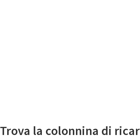
Il
Mappa colonnine di ricarica auto elettriche
Trova la colonnina di ricar