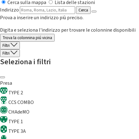
Cerca sulla mappa
Lista delle stazioni
Indirizzo
Cerca
Prova a inserire un indirizzo più preciso.
Digita e seleziona l'indirizzo per trovare le colonnine disponibili
Trova la colonnina piú vicina
Filtri
Filtri
Seleziona i filtri
Presa
TYPE 2
CCS COMBO
CHAdeMO
TYPE 1
TYPE 3A