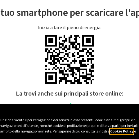
l tuo smartphone per scaricare l'
Inizia a fare il pieno di energia.
La trovi anche sui principali store online:
 funzionamento e per l’erogazione dei servizi in esso presenti, cookie analitici (propri e di
avigazione dell’utente, nonché cookie di profilazione (propri e di terze parti) per inviarti
’ambito della navigazione in rete. Per saperne di più consulta la nostra
Cookie Policy
e