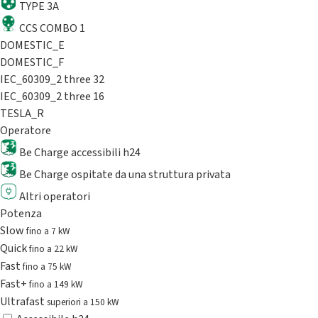
TYPE 3A
CCS COMBO 1
DOMESTIC_E
DOMESTIC_F
IEC_60309_2 three 32
IEC_60309_2 three 16
TESLA_R
Operatore
Be Charge accessibili h24
Be Charge ospitate da una struttura privata
Altri operatori
Potenza
Slow
fino a 7 kW
Quick
fino a 22 kW
Fast
fino a 75 kW
Fast+
fino a 149 kW
Ultrafast
superiori a 150 kW