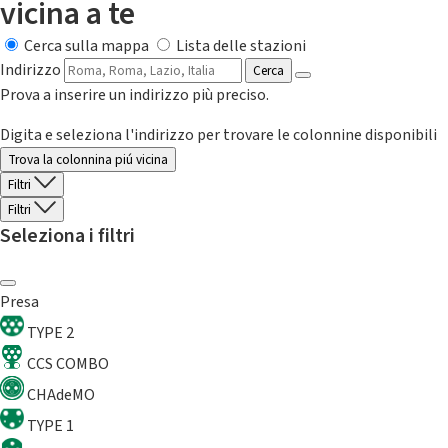
vicina a te
Cerca sulla mappa
Lista delle stazioni
Indirizzo
Cerca
Prova a inserire un indirizzo più preciso.
Digita e seleziona l'indirizzo per trovare le colonnine disponibili
Trova la colonnina piú vicina
Filtri
Filtri
Seleziona i filtri
Presa
TYPE 2
CCS COMBO
CHAdeMO
TYPE 1