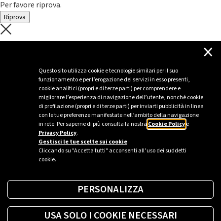
Per favore riprova.
Riprova
C'è un problema con il recupero dei
×
dati.
Questo sito utilizza cookie e tecnologie similari per il suo
funzionamento e per l’erogazione dei servizi in esso presenti,
Per favore riprova piú tardi
cookie analitici (propri e di terze parti) per comprendere e
migliorare l’esperienza di navigazione dell’utente, nonché cookie
Chiudi
di profilazione (propri e di terze parti) per inviarti pubblicità in linea
con le tue preferenze manifestate nell’ambito della navigazione
in rete. Per saperne di più consulta la nostra
Cookie Policy
e
Privacy Policy
.
Sei un’azienda o una PA?
Gestisci le tue scelte sui cookie
.
Cliccando su "Accetta tutti" acconsenti all’uso dei suddetti
cookie.
Trova la soluzione più giusta per te.
PERSONALIZZA
Richiedi una colonnina
USA SOLO I COOKIE NECESSARI