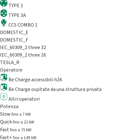
TYPE 1
TYPE 3A
CCS COMBO 1
DOMESTIC_E
DOMESTIC_F
IEC_60309_2 three 32
IEC_60309_2 three 16
TESLA_R
Operatore
Be Charge accessibili h24
Be Charge ospitate da una struttura privata
Altri operatori
Potenza
Slow
fino a 7 kW
Quick
fino a 22 kW
Fast
fino a 75 kW
Fast+
fino a 149 kW