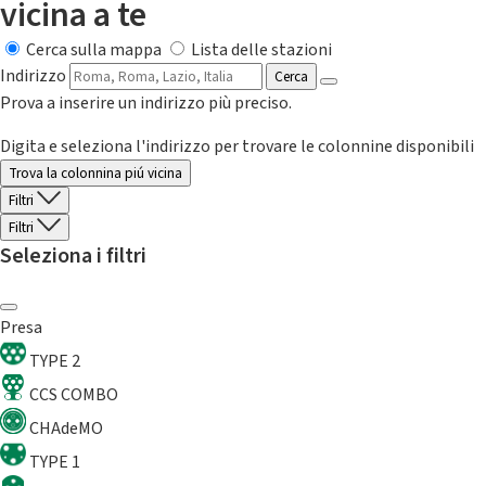
vicina a te
Cerca sulla mappa
Lista delle stazioni
Indirizzo
Cerca
Prova a inserire un indirizzo più preciso.
Digita e seleziona l'indirizzo per trovare le colonnine disponibili
Trova la colonnina piú vicina
Filtri
Filtri
Seleziona i filtri
Presa
TYPE 2
CCS COMBO
CHAdeMO
TYPE 1