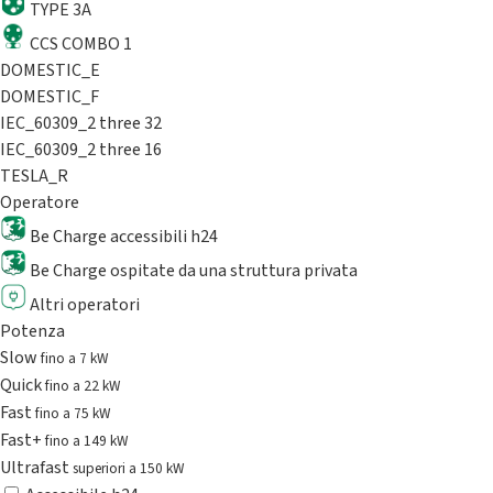
TYPE 3A
CCS COMBO 1
DOMESTIC_E
DOMESTIC_F
IEC_60309_2 three 32
IEC_60309_2 three 16
TESLA_R
Operatore
Be Charge accessibili h24
Be Charge ospitate da una struttura privata
Altri operatori
Potenza
Slow
fino a 7 kW
Quick
fino a 22 kW
Fast
fino a 75 kW
Fast+
fino a 149 kW
Ultrafast
superiori a 150 kW