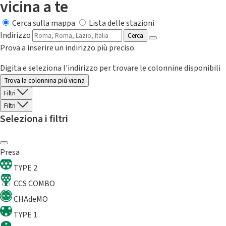
vicina a te
Cerca sulla mappa
Lista delle stazioni
Indirizzo
Cerca
Prova a inserire un indirizzo più preciso.
Digita e seleziona l'indirizzo per trovare le colonnine disponibili
Trova la colonnina piú vicina
Filtri
Filtri
Seleziona i filtri
Presa
TYPE 2
CCS COMBO
CHAdeMO
TYPE 1