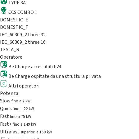
TYPE 3A
CCS COMBO 1
DOMESTIC_E
DOMESTIC_F
IEC_60309_2 three 32
IEC_60309_2 three 16
TESLA_R
Operatore
Be Charge accessibili h24
Be Charge ospitate da una struttura privata
Altri operatori
Potenza
Slow
fino a 7 kW
Quick
fino a 22 kW
Fast
fino a 75 kW
Fast+
fino a 149 kW
Ultrafast
superiori a 150 kW