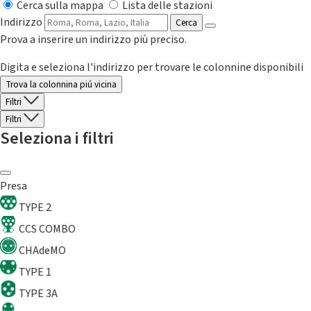
Cerca sulla mappa
Lista delle stazioni
Indirizzo
Cerca
Prova a inserire un indirizzo più preciso.
Digita e seleziona l'indirizzo per trovare le colonnine disponibili
Trova la colonnina piú vicina
Filtri
Filtri
Seleziona i filtri
Presa
TYPE 2
CCS COMBO
CHAdeMO
TYPE 1
TYPE 3A