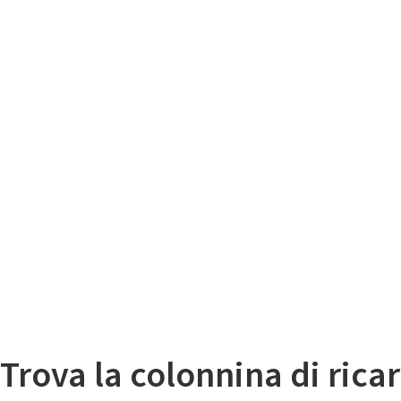
Il
Mappa colonnine di ricarica auto elettriche
Trova la colonnina di ricar