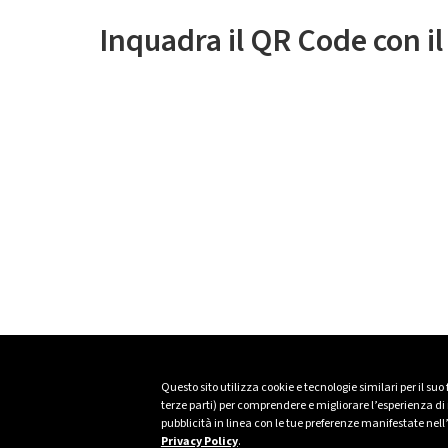
Inquadra il QR Code con i
Questo sito utilizza cookie e tecnologie similari per il suo
terze parti) per comprendere e migliorare l’esperienza di n
pubblicità in linea con le tue preferenze manifestate nell
Privacy Policy
.