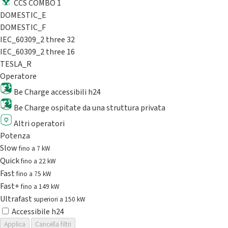
CCS COMBO 1
DOMESTIC_E
DOMESTIC_F
IEC_60309_2 three 32
IEC_60309_2 three 16
TESLA_R
Operatore
Be Charge accessibili h24
Be Charge ospitate da una struttura privata
Altri operatori
Potenza
Slow
fino a 7 kW
Quick
fino a 22 kW
Fast
fino a 75 kW
Fast+
fino a 149 kW
Ultrafast
superiori a 150 kW
Accessibile h24
Applica
Cancella filtri