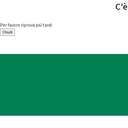
C'è
Per favore riprova piú tardi
Chiudi