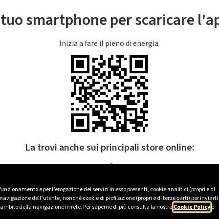
l tuo smartphone per scaricare l'
Inizia a fare il pieno di energia.
La trovi anche sui principali store online:
 funzionamento e per l’erogazione dei servizi in esso presenti, cookie analitici (propri e di
avigazione dell’utente, nonché cookie di profilazione (propri e di terze parti) per inviarti
’ambito della navigazione in rete. Per saperne di più consulta la nostra
Cookie Policy
e