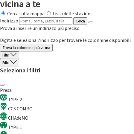
vicina a te
Cerca sulla mappa
Lista delle stazioni
Indirizzo
Cerca
Prova a inserire un indirizzo più preciso.
Digita e seleziona l'indirizzo per trovare le colonnine disponibili
Trova la colonnina piú vicina
Filtri
Filtri
Seleziona i filtri
Presa
TYPE 2
CCS COMBO
CHAdeMO
TYPE 1