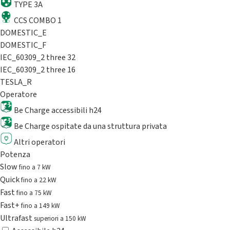
TYPE 3A
CCS COMBO 1
DOMESTIC_E
DOMESTIC_F
IEC_60309_2 three 32
IEC_60309_2 three 16
TESLA_R
Operatore
Be Charge accessibili h24
Be Charge ospitate da una struttura privata
Altri operatori
Potenza
Slow
fino a 7 kW
Quick
fino a 22 kW
Fast
fino a 75 kW
Fast+
fino a 149 kW
Ultrafast
superiori a 150 kW