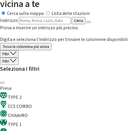
vicina a te
Cerca sulla mappa
Lista delle stazioni
Indirizzo
Cerca
Prova a inserire un indirizzo più preciso.
Digita e seleziona l'indirizzo per trovare le colonnine disponibili
Trova la colonnina piú vicina
Filtri
Filtri
Seleziona i filtri
Presa
TYPE 2
CCS COMBO
CHAdeMO
TYPE 1