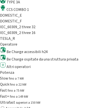
TYPE 3A
CCS COMBO 1
DOMESTIC_E
DOMESTIC_F
IEC_60309_2 three 32
IEC_60309_2 three 16
TESLA_R
Operatore
Be Charge accessibili h24
Be Charge ospitate da una struttura privata
Altri operatori
Potenza
Slow
fino a 7 kW
Quick
fino a 22 kW
Fast
fino a 75 kW
Fast+
fino a 149 kW
Ultrafast
superiori a 150 kW