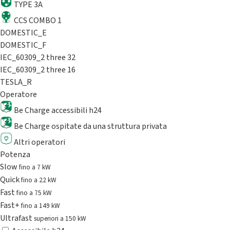
TYPE 3A
CCS COMBO 1
DOMESTIC_E
DOMESTIC_F
IEC_60309_2 three 32
IEC_60309_2 three 16
TESLA_R
Operatore
Be Charge accessibili h24
Be Charge ospitate da una struttura privata
Altri operatori
Potenza
Slow
fino a 7 kW
Quick
fino a 22 kW
Fast
fino a 75 kW
Fast+
fino a 149 kW
Ultrafast
superiori a 150 kW