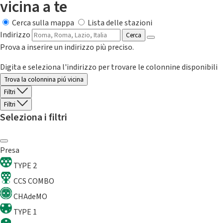
vicina a te
Cerca sulla mappa
Lista delle stazioni
Indirizzo
Cerca
Prova a inserire un indirizzo più preciso.
Digita e seleziona l'indirizzo per trovare le colonnine disponibili
Trova la colonnina piú vicina
Filtri
Filtri
Seleziona i filtri
Presa
TYPE 2
CCS COMBO
CHAdeMO
TYPE 1