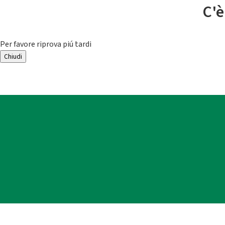
C'è
Per favore riprova piú tardi
Chiudi