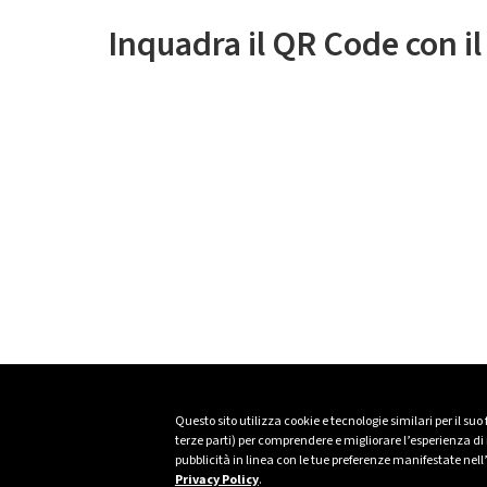
Inquadra il QR Code con i
Questo sito utilizza cookie e tecnologie similari per il suo
terze parti) per comprendere e migliorare l’esperienza di n
pubblicità in linea con le tue preferenze manifestate nell
Privacy Policy
.