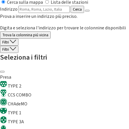
Cerca sulla mappa
Lista delle stazioni
Indirizzo
Cerca
Prova a inserire un indirizzo più preciso.
Digita e seleziona l'indirizzo per trovare le colonnine disponibili
Trova la colonnina piú vicina
Filtri
Filtri
Seleziona i filtri
Presa
TYPE 2
CCS COMBO
CHAdeMO
TYPE 1
TYPE 3A