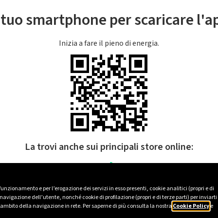
l tuo smartphone per scaricare l'
Inizia a fare il pieno di energia.
La trovi anche sui principali store online:
 funzionamento e per l’erogazione dei servizi in esso presenti, cookie analitici (propri e di
avigazione dell’utente, nonché cookie di profilazione (propri e di terze parti) per inviarti
’ambito della navigazione in rete. Per saperne di più consulta la nostra
Cookie Policy
e