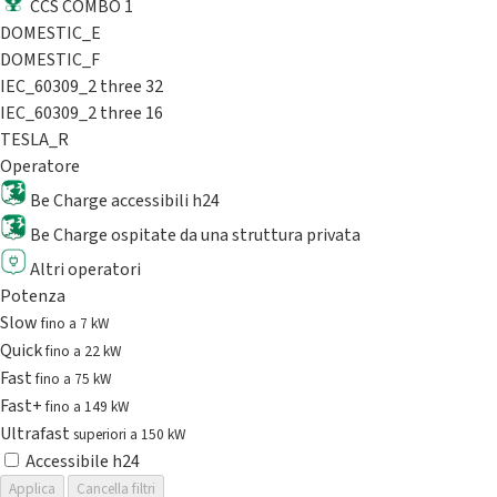
CCS COMBO 1
DOMESTIC_E
DOMESTIC_F
IEC_60309_2 three 32
IEC_60309_2 three 16
TESLA_R
Operatore
Be Charge accessibili h24
Be Charge ospitate da una struttura privata
Altri operatori
Potenza
Slow
fino a 7 kW
Quick
fino a 22 kW
Fast
fino a 75 kW
Fast+
fino a 149 kW
Ultrafast
superiori a 150 kW
Accessibile h24
Applica
Cancella filtri