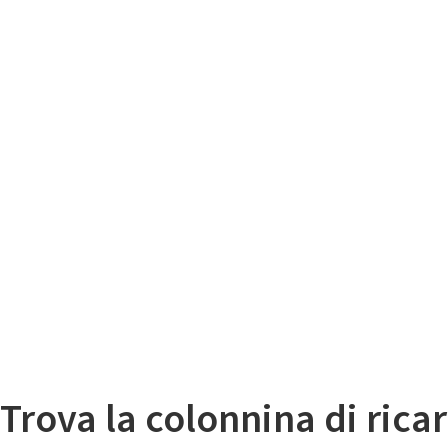
Il
Mappa colonnine di ricarica auto elettriche
Trova la colonnina di ricar