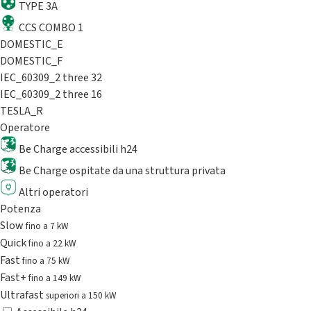
TYPE 3A
CCS COMBO 1
DOMESTIC_E
DOMESTIC_F
IEC_60309_2 three 32
IEC_60309_2 three 16
TESLA_R
Operatore
Be Charge accessibili h24
Be Charge ospitate da una struttura privata
Altri operatori
Potenza
Slow
fino a 7 kW
Quick
fino a 22 kW
Fast
fino a 75 kW
Fast+
fino a 149 kW
Ultrafast
superiori a 150 kW