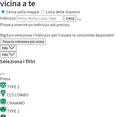
vicina a te
Cerca sulla mappa
Lista delle stazioni
Indirizzo
Cerca
Prova a inserire un indirizzo più preciso.
Digita e seleziona l'indirizzo per trovare le colonnine disponibili
Trova la colonnina piú vicina
Filtri
Filtri
Seleziona i filtri
Presa
TYPE 2
CCS COMBO
CHAdeMO
TYPE 1