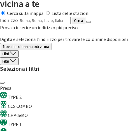
vicina a te
Cerca sulla mappa
Lista delle stazioni
Indirizzo
Cerca
Prova a inserire un indirizzo più preciso.
Digita e seleziona l'indirizzo per trovare le colonnine disponibili
Trova la colonnina piú vicina
Filtri
Filtri
Seleziona i filtri
Presa
TYPE 2
CCS COMBO
CHAdeMO
TYPE 1