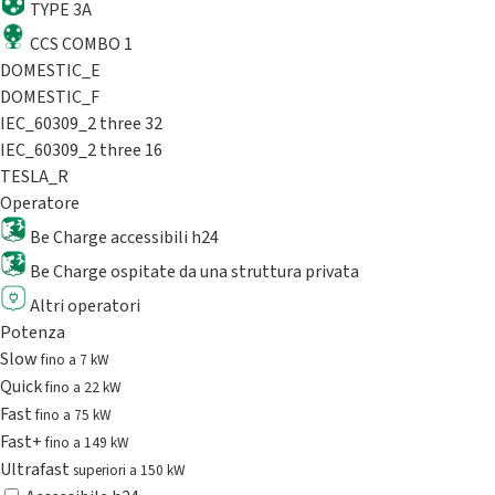
TYPE 3A
CCS COMBO 1
DOMESTIC_E
DOMESTIC_F
IEC_60309_2 three 32
IEC_60309_2 three 16
TESLA_R
Operatore
Be Charge accessibili h24
Be Charge ospitate da una struttura privata
Altri operatori
Potenza
Slow
fino a 7 kW
Quick
fino a 22 kW
Fast
fino a 75 kW
Fast+
fino a 149 kW
Ultrafast
superiori a 150 kW