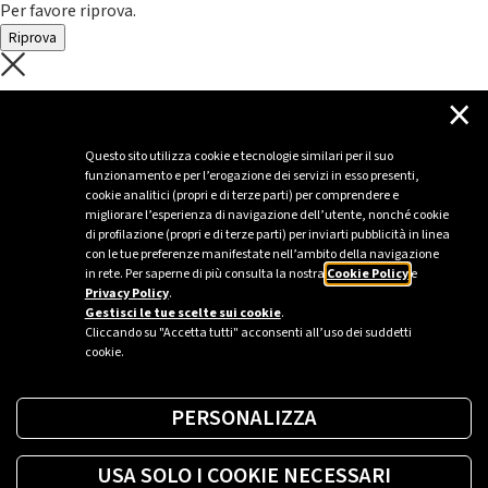
Per favore riprova.
Riprova
C'è un problema con il recupero dei
×
dati.
Questo sito utilizza cookie e tecnologie similari per il suo
funzionamento e per l’erogazione dei servizi in esso presenti,
Per favore riprova piú tardi
cookie analitici (propri e di terze parti) per comprendere e
migliorare l’esperienza di navigazione dell’utente, nonché cookie
Chiudi
di profilazione (propri e di terze parti) per inviarti pubblicità in linea
con le tue preferenze manifestate nell’ambito della navigazione
in rete. Per saperne di più consulta la nostra
Cookie Policy
e
Privacy Policy
.
Sei un’azienda o una PA?
Gestisci le tue scelte sui cookie
.
Cliccando su "Accetta tutti" acconsenti all’uso dei suddetti
cookie.
Trova la soluzione più giusta per te.
PERSONALIZZA
Richiedi una colonnina
USA SOLO I COOKIE NECESSARI