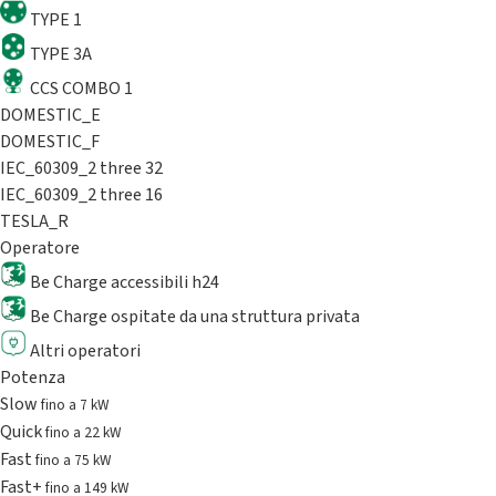
TYPE 1
TYPE 3A
CCS COMBO 1
DOMESTIC_E
DOMESTIC_F
IEC_60309_2 three 32
IEC_60309_2 three 16
TESLA_R
Operatore
Be Charge accessibili h24
Be Charge ospitate da una struttura privata
Altri operatori
Potenza
Slow
fino a 7 kW
Quick
fino a 22 kW
Fast
fino a 75 kW
Fast+
fino a 149 kW