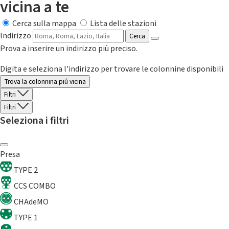
vicina a te
Cerca sulla mappa
Lista delle stazioni
Indirizzo
Cerca
Prova a inserire un indirizzo più preciso.
Digita e seleziona l'indirizzo per trovare le colonnine disponibili
Trova la colonnina piú vicina
Filtri
Filtri
Seleziona i filtri
Presa
TYPE 2
CCS COMBO
CHAdeMO
TYPE 1