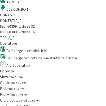
TYPE 3A
CCS COMBO 1
DOMESTIC_E
DOMESTIC_F
IEC_60309_2 three 32
IEC_60309_2 three 16
TESLA_R
Operatore
Be Charge accessibili h24
Be Charge ospitate da una struttura privata
Altri operatori
Potenza
Slow
fino a 7 kW
Quick
fino a 22 kW
Fast
fino a 75 kW
Fast+
fino a 149 kW
Ultrafast
superiori a 150 kW