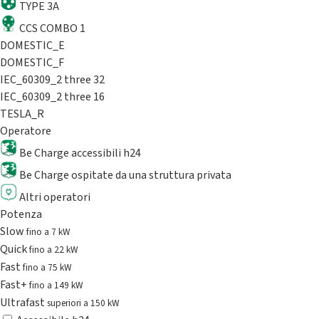
TYPE 3A
CCS COMBO 1
DOMESTIC_E
DOMESTIC_F
IEC_60309_2 three 32
IEC_60309_2 three 16
TESLA_R
Operatore
Be Charge accessibili h24
Be Charge ospitate da una struttura privata
Altri operatori
Potenza
Slow
fino a 7 kW
Quick
fino a 22 kW
Fast
fino a 75 kW
Fast+
fino a 149 kW
Ultrafast
superiori a 150 kW