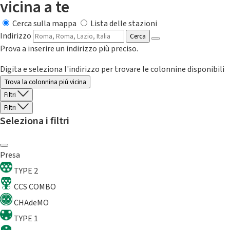
vicina a te
Cerca sulla mappa
Lista delle stazioni
Indirizzo
Cerca
Prova a inserire un indirizzo più preciso.
Digita e seleziona l'indirizzo per trovare le colonnine disponibili
Trova la colonnina piú vicina
Filtri
Filtri
Seleziona i filtri
Presa
TYPE 2
CCS COMBO
CHAdeMO
TYPE 1