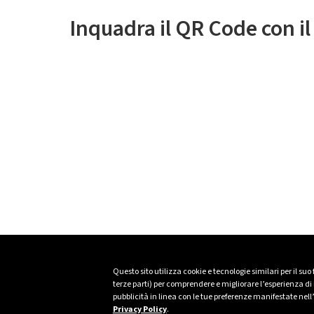
Inquadra il QR Code con i
Questo sito utilizza cookie e tecnologie similari per il suo
terze parti) per comprendere e migliorare l’esperienza di n
pubblicità in linea con le tue preferenze manifestate nell
Privacy Policy
.