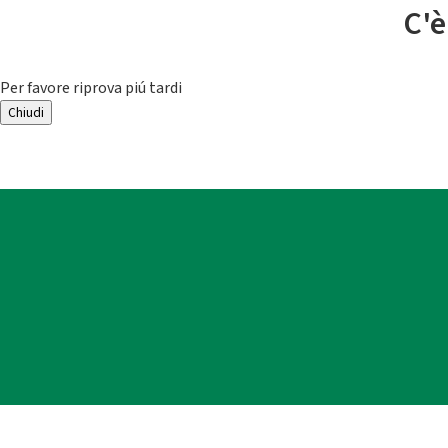
C'è
Per favore riprova piú tardi
Chiudi