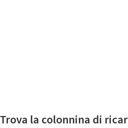
Il
Mappa colonnine di ricarica auto elettriche
Trova la colonnina di ricar