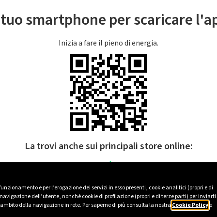
l tuo smartphone per scaricare l'
Inizia a fare il pieno di energia.
La trovi anche sui principali store online:
 funzionamento e per l’erogazione dei servizi in esso presenti, cookie analitici (propri e di
avigazione dell’utente, nonché cookie di profilazione (propri e di terze parti) per inviarti
’ambito della navigazione in rete. Per saperne di più consulta la nostra
Cookie Policy
e