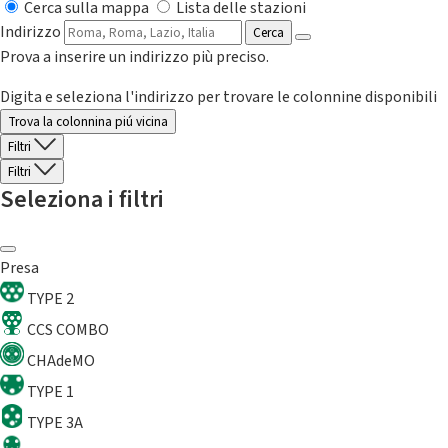
Cerca sulla mappa
Lista delle stazioni
Indirizzo
Cerca
Prova a inserire un indirizzo più preciso.
Digita e seleziona l'indirizzo per trovare le colonnine disponibili
Trova la colonnina piú vicina
Filtri
Filtri
Seleziona i filtri
Presa
TYPE 2
CCS COMBO
CHAdeMO
TYPE 1
TYPE 3A