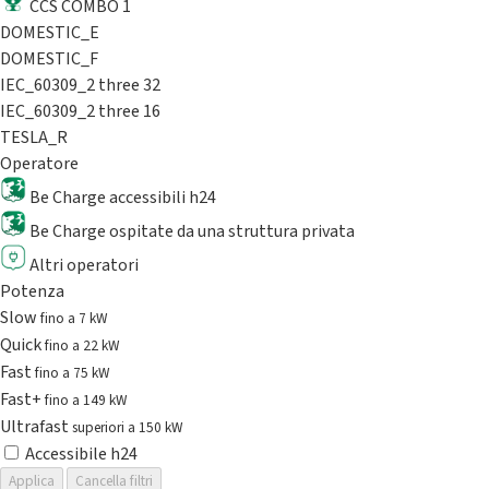
CCS COMBO 1
DOMESTIC_E
DOMESTIC_F
IEC_60309_2 three 32
IEC_60309_2 three 16
TESLA_R
Operatore
Be Charge accessibili h24
Be Charge ospitate da una struttura privata
Altri operatori
Potenza
Slow
fino a 7 kW
Quick
fino a 22 kW
Fast
fino a 75 kW
Fast+
fino a 149 kW
Ultrafast
superiori a 150 kW
Accessibile h24
Applica
Cancella filtri