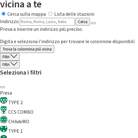
vicina a te
Cerca sulla mappa
Lista delle stazioni
Indirizzo
Cerca
Prova a inserire un indirizzo più preciso.
Digita e seleziona l'indirizzo per trovare le colonnine disponibili
Trova la colonnina piú vicina
Filtri
Filtri
Seleziona i filtri
Presa
TYPE 2
CCS COMBO
CHAdeMO
TYPE 1