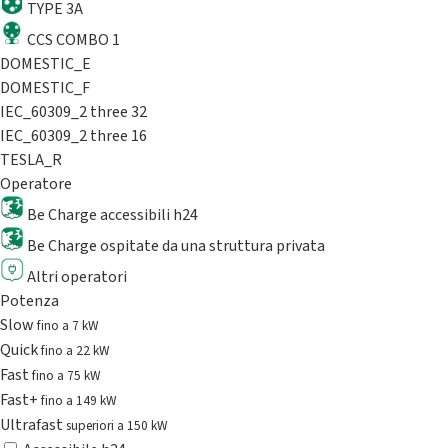
TYPE 3A
CCS COMBO 1
DOMESTIC_E
DOMESTIC_F
IEC_60309_2 three 32
IEC_60309_2 three 16
TESLA_R
Operatore
Be Charge accessibili h24
Be Charge ospitate da una struttura privata
Altri operatori
Potenza
Slow
fino a 7 kW
Quick
fino a 22 kW
Fast
fino a 75 kW
Fast+
fino a 149 kW
Ultrafast
superiori a 150 kW