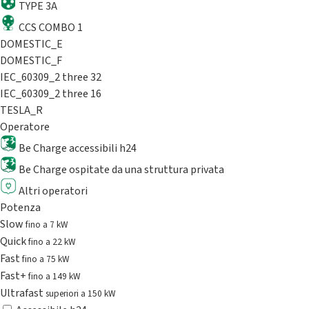
TYPE 3A
CCS COMBO 1
DOMESTIC_E
DOMESTIC_F
IEC_60309_2 three 32
IEC_60309_2 three 16
TESLA_R
Operatore
Be Charge accessibili h24
Be Charge ospitate da una struttura privata
Altri operatori
Potenza
Slow
fino a 7 kW
Quick
fino a 22 kW
Fast
fino a 75 kW
Fast+
fino a 149 kW
Ultrafast
superiori a 150 kW