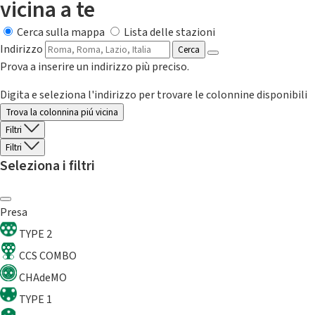
vicina a te
Cerca sulla mappa
Lista delle stazioni
Indirizzo
Cerca
Prova a inserire un indirizzo più preciso.
Digita e seleziona l'indirizzo per trovare le colonnine disponibili
Trova la colonnina piú vicina
Filtri
Filtri
Seleziona i filtri
Presa
TYPE 2
CCS COMBO
CHAdeMO
TYPE 1