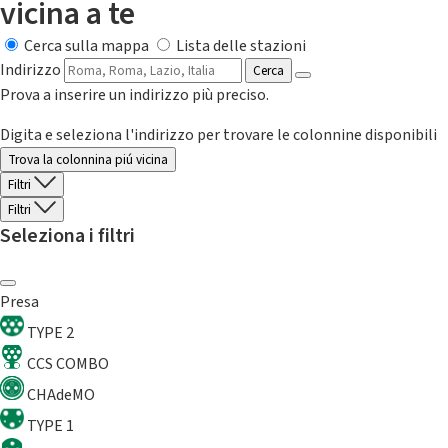
vicina a te
Cerca sulla mappa
Lista delle stazioni
Indirizzo
Cerca
Prova a inserire un indirizzo più preciso.
Digita e seleziona l'indirizzo per trovare le colonnine disponibili
Trova la colonnina piú vicina
Filtri
Filtri
Seleziona i filtri
Presa
TYPE 2
CCS COMBO
CHAdeMO
TYPE 1