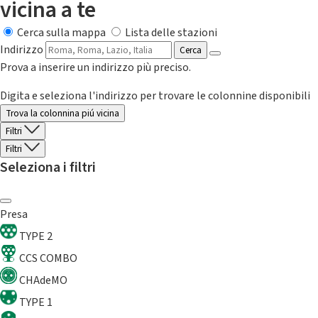
vicina a te
Cerca sulla mappa
Lista delle stazioni
Indirizzo
Cerca
Prova a inserire un indirizzo più preciso.
Digita e seleziona l'indirizzo per trovare le colonnine disponibili
Trova la colonnina piú vicina
Filtri
Filtri
Seleziona i filtri
Presa
TYPE 2
CCS COMBO
CHAdeMO
TYPE 1