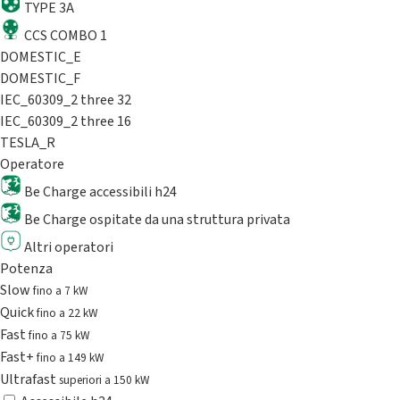
TYPE 3A
CCS COMBO 1
DOMESTIC_E
DOMESTIC_F
IEC_60309_2 three 32
IEC_60309_2 three 16
TESLA_R
Operatore
Be Charge accessibili h24
Be Charge ospitate da una struttura privata
Altri operatori
Potenza
Slow
fino a 7 kW
Quick
fino a 22 kW
Fast
fino a 75 kW
Fast+
fino a 149 kW
Ultrafast
superiori a 150 kW