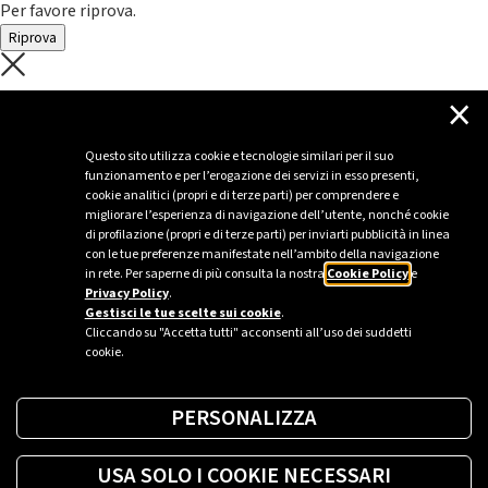
Per favore riprova.
Riprova
C'è un problema con il recupero dei
×
dati.
Questo sito utilizza cookie e tecnologie similari per il suo
funzionamento e per l’erogazione dei servizi in esso presenti,
Per favore riprova piú tardi
cookie analitici (propri e di terze parti) per comprendere e
migliorare l’esperienza di navigazione dell’utente, nonché cookie
Chiudi
di profilazione (propri e di terze parti) per inviarti pubblicità in linea
con le tue preferenze manifestate nell’ambito della navigazione
in rete. Per saperne di più consulta la nostra
Cookie Policy
e
Privacy Policy
.
Sei un’azienda o una PA?
Gestisci le tue scelte sui cookie
.
Cliccando su "Accetta tutti" acconsenti all’uso dei suddetti
cookie.
Trova la soluzione più giusta per te.
PERSONALIZZA
Richiedi una colonnina
USA SOLO I COOKIE NECESSARI