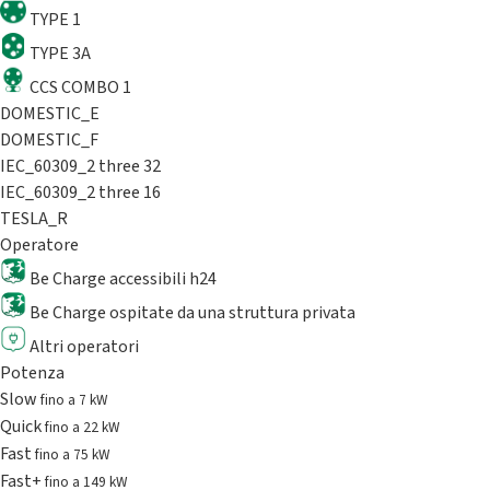
TYPE 1
TYPE 3A
CCS COMBO 1
DOMESTIC_E
DOMESTIC_F
IEC_60309_2 three 32
IEC_60309_2 three 16
TESLA_R
Operatore
Be Charge accessibili h24
Be Charge ospitate da una struttura privata
Altri operatori
Potenza
Slow
fino a 7 kW
Quick
fino a 22 kW
Fast
fino a 75 kW
Fast+
fino a 149 kW