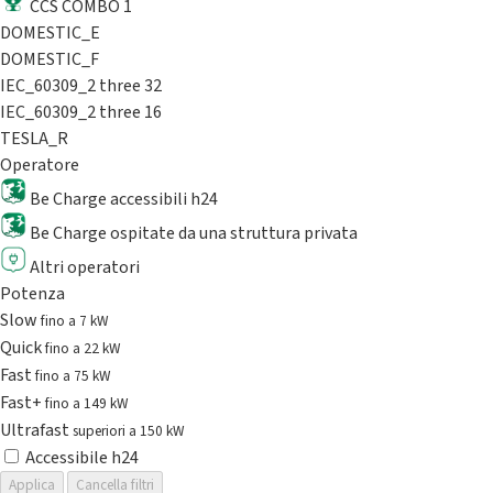
CCS COMBO 1
DOMESTIC_E
DOMESTIC_F
IEC_60309_2 three 32
IEC_60309_2 three 16
TESLA_R
Operatore
Be Charge accessibili h24
Be Charge ospitate da una struttura privata
Altri operatori
Potenza
Slow
fino a 7 kW
Quick
fino a 22 kW
Fast
fino a 75 kW
Fast+
fino a 149 kW
Ultrafast
superiori a 150 kW
Accessibile h24
Applica
Cancella filtri