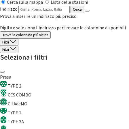
Cerca sulla mappa
Lista delle stazioni
Indirizzo
Cerca
Prova a inserire un indirizzo più preciso.
Digita e seleziona l'indirizzo per trovare le colonnine disponibili
Trova la colonnina piú vicina
Filtri
Filtri
Seleziona i filtri
Presa
TYPE 2
CCS COMBO
CHAdeMO
TYPE 1
TYPE 3A