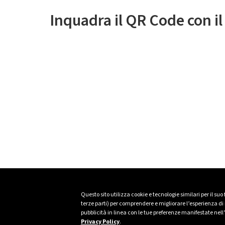
Inquadra il QR Code con i
Questo sito utilizza cookie e tecnologie similari per il suo
terze parti) per comprendere e migliorare l’esperienza di n
pubblicità in linea con le tue preferenze manifestate nell
Privacy Policy
.