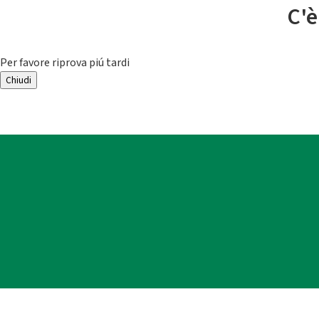
C'è
Per favore riprova piú tardi
Chiudi