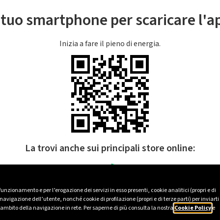
l tuo smartphone per scaricare l'
Inizia a fare il pieno di energia.
La trovi anche sui principali store online:
 funzionamento e per l’erogazione dei servizi in esso presenti, cookie analitici (propri e di
avigazione dell’utente, nonché cookie di profilazione (propri e di terze parti) per inviarti
’ambito della navigazione in rete. Per saperne di più consulta la nostra
Cookie Policy
e