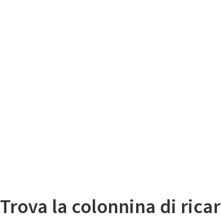
Il
Mappa colonnine di ricarica auto elettriche
Trova la colonnina di ricar