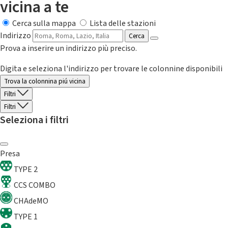
vicina a te
Cerca sulla mappa
Lista delle stazioni
Indirizzo
Cerca
Prova a inserire un indirizzo più preciso.
Digita e seleziona l'indirizzo per trovare le colonnine disponibili
Trova la colonnina piú vicina
Filtri
Filtri
Seleziona i filtri
Presa
TYPE 2
CCS COMBO
CHAdeMO
TYPE 1