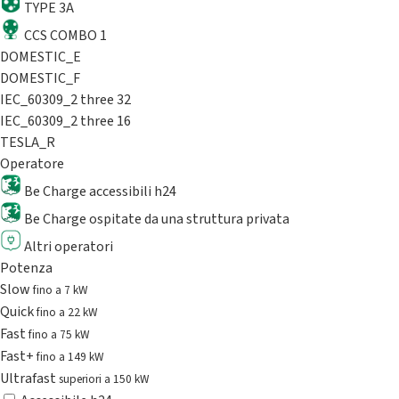
TYPE 3A
CCS COMBO 1
DOMESTIC_E
DOMESTIC_F
IEC_60309_2 three 32
IEC_60309_2 three 16
TESLA_R
Operatore
Be Charge accessibili h24
Be Charge ospitate da una struttura privata
Altri operatori
Potenza
Slow
fino a 7 kW
Quick
fino a 22 kW
Fast
fino a 75 kW
Fast+
fino a 149 kW
Ultrafast
superiori a 150 kW