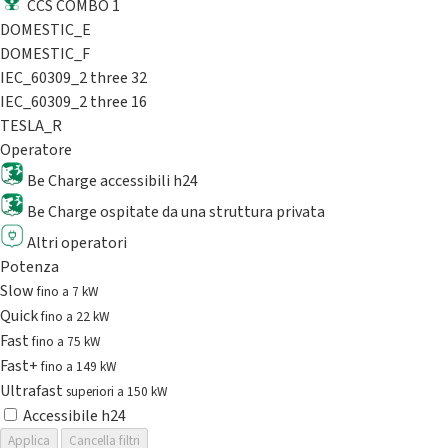
CCS COMBO 1
DOMESTIC_E
DOMESTIC_F
IEC_60309_2 three 32
IEC_60309_2 three 16
TESLA_R
Operatore
Be Charge accessibili h24
Be Charge ospitate da una struttura privata
Altri operatori
Potenza
Slow
fino a 7 kW
Quick
fino a 22 kW
Fast
fino a 75 kW
Fast+
fino a 149 kW
Ultrafast
superiori a 150 kW
Accessibile h24
Applica
Cancella filtri