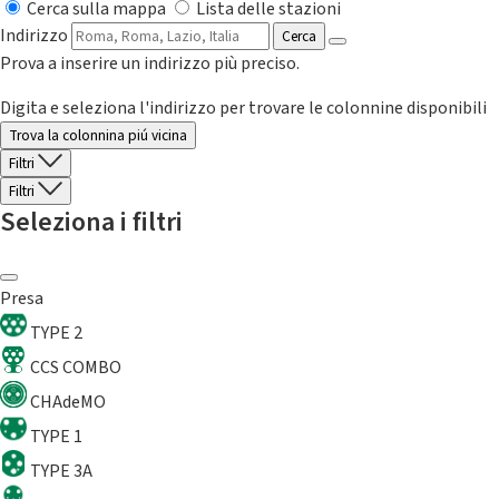
Cerca sulla mappa
Lista delle stazioni
Indirizzo
Cerca
Prova a inserire un indirizzo più preciso.
Digita e seleziona l'indirizzo per trovare le colonnine disponibili
Trova la colonnina piú vicina
Filtri
Filtri
Seleziona i filtri
Presa
TYPE 2
CCS COMBO
CHAdeMO
TYPE 1
TYPE 3A