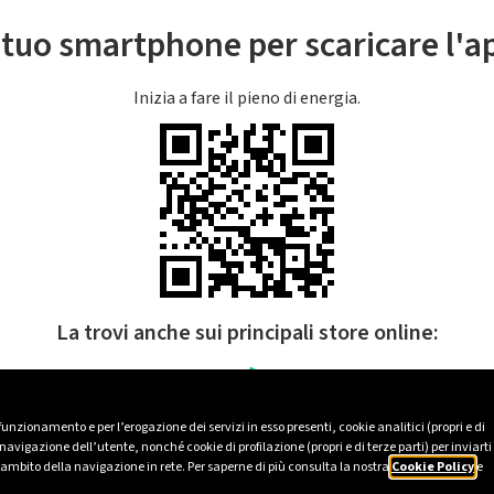
l tuo smartphone per scaricare l'
Inizia a fare il pieno di energia.
La trovi anche sui principali store online:
 funzionamento e per l’erogazione dei servizi in esso presenti, cookie analitici (propri e di
avigazione dell’utente, nonché cookie di profilazione (propri e di terze parti) per inviarti
’ambito della navigazione in rete. Per saperne di più consulta la nostra
Cookie Policy
e