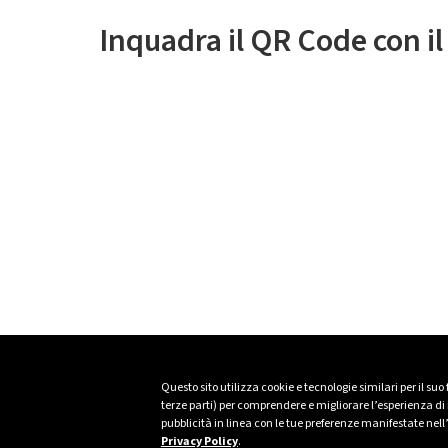
Inquadra il QR Code con i
Questo sito utilizza cookie e tecnologie similari per il suo
terze parti) per comprendere e migliorare l’esperienza di n
pubblicità in linea con le tue preferenze manifestate nell
Privacy Policy
.