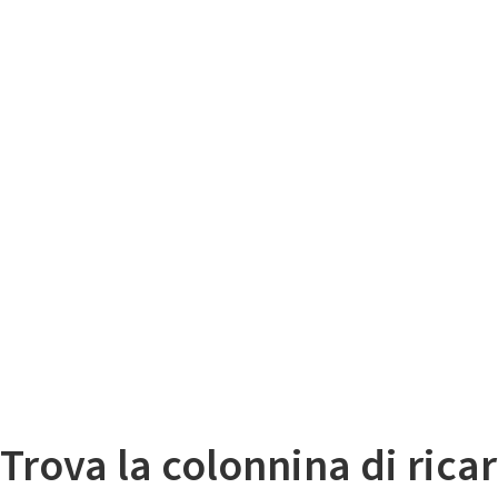
Il
Mappa colonnine di ricarica auto elettriche
Trova la colonnina di ricar