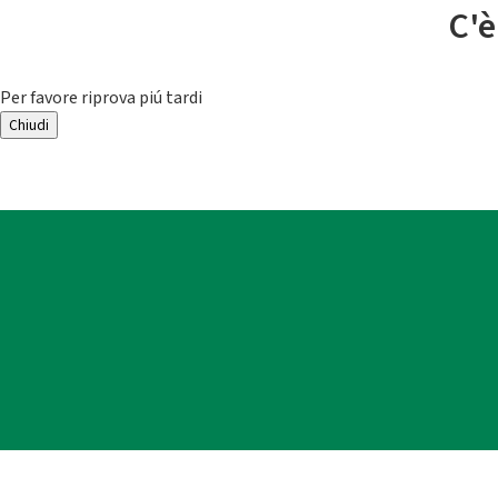
C'è
Per favore riprova piú tardi
Chiudi