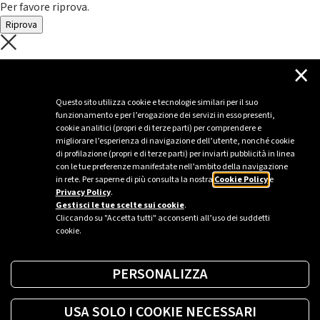
Per favore riprova.
Riprova
C'è un problema con il recupero dei
×
dati.
Questo sito utilizza cookie e tecnologie similari per il suo
funzionamento e per l’erogazione dei servizi in esso presenti,
Per favore riprova piú tardi
cookie analitici (propri e di terze parti) per comprendere e
migliorare l’esperienza di navigazione dell’utente, nonché cookie
Chiudi
di profilazione (propri e di terze parti) per inviarti pubblicità in linea
con le tue preferenze manifestate nell’ambito della navigazione
in rete. Per saperne di più consulta la nostra
Cookie Policy
e
Privacy Policy
.
Sei un’azienda o una PA?
Gestisci le tue scelte sui cookie
.
Cliccando su "Accetta tutti" acconsenti all’uso dei suddetti
cookie.
Trova la soluzione più giusta per te.
PERSONALIZZA
Richiedi una colonnina
USA SOLO I COOKIE NECESSARI