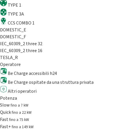
TYPE 1
TYPE 3A
CCS COMBO 1
DOMESTIC_E
DOMESTIC_F
IEC_60309_2 three 32
IEC_60309_2 three 16
TESLA_R
Operatore
Be Charge accessibili h24
Be Charge ospitate da una struttura privata
Altri operatori
Potenza
Slow
fino a 7 kW
Quick
fino a 22 kW
Fast
fino a 75 kW
Fast+
fino a 149 kW