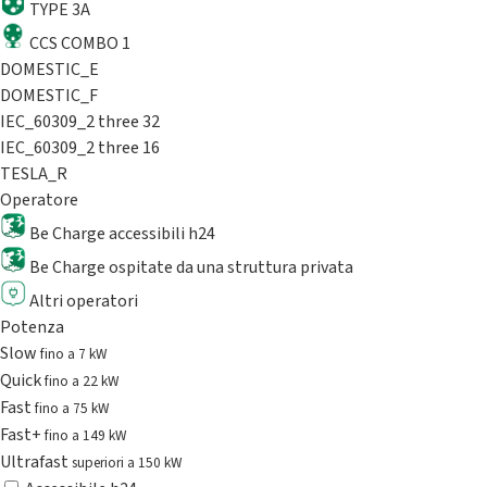
TYPE 3A
CCS COMBO 1
DOMESTIC_E
DOMESTIC_F
IEC_60309_2 three 32
IEC_60309_2 three 16
TESLA_R
Operatore
Be Charge accessibili h24
Be Charge ospitate da una struttura privata
Altri operatori
Potenza
Slow
fino a 7 kW
Quick
fino a 22 kW
Fast
fino a 75 kW
Fast+
fino a 149 kW
Ultrafast
superiori a 150 kW