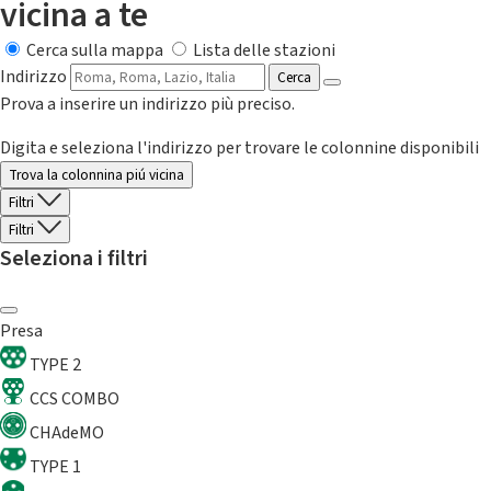
vicina a te
Cerca sulla mappa
Lista delle stazioni
Indirizzo
Cerca
Prova a inserire un indirizzo più preciso.
Digita e seleziona l'indirizzo per trovare le colonnine disponibili
Trova la colonnina piú vicina
Filtri
Filtri
Seleziona i filtri
Presa
TYPE 2
CCS COMBO
CHAdeMO
TYPE 1