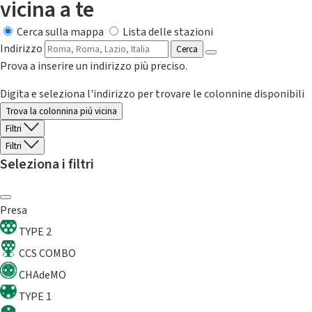
vicina a te
Cerca sulla mappa
Lista delle stazioni
Indirizzo
Cerca
Prova a inserire un indirizzo più preciso.
Digita e seleziona l'indirizzo per trovare le colonnine disponibili
Trova la colonnina piú vicina
Filtri
Filtri
Seleziona i filtri
Presa
TYPE 2
CCS COMBO
CHAdeMO
TYPE 1