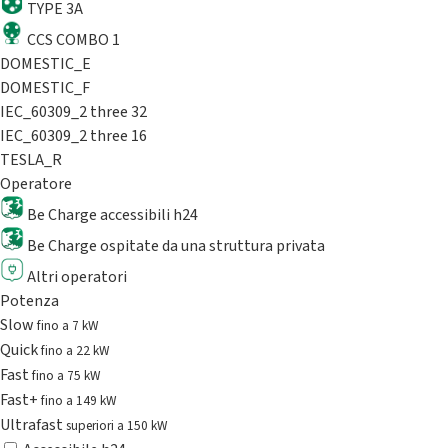
TYPE 3A
CCS COMBO 1
DOMESTIC_E
DOMESTIC_F
IEC_60309_2 three 32
IEC_60309_2 three 16
TESLA_R
Operatore
Be Charge accessibili h24
Be Charge ospitate da una struttura privata
Altri operatori
Potenza
Slow
fino a 7 kW
Quick
fino a 22 kW
Fast
fino a 75 kW
Fast+
fino a 149 kW
Ultrafast
superiori a 150 kW