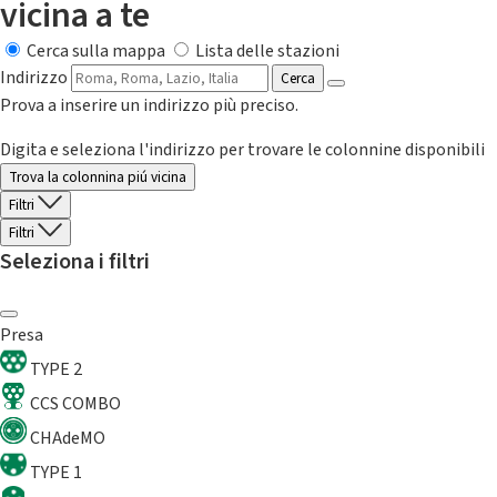
vicina a te
Cerca sulla mappa
Lista delle stazioni
Indirizzo
Cerca
Prova a inserire un indirizzo più preciso.
Digita e seleziona l'indirizzo per trovare le colonnine disponibili
Trova la colonnina piú vicina
Filtri
Filtri
Seleziona i filtri
Presa
TYPE 2
CCS COMBO
CHAdeMO
TYPE 1