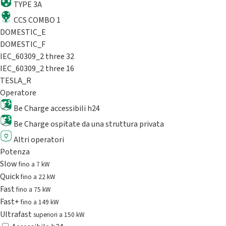
TYPE 3A
CCS COMBO 1
DOMESTIC_E
DOMESTIC_F
IEC_60309_2 three 32
IEC_60309_2 three 16
TESLA_R
Operatore
Be Charge accessibili h24
Be Charge ospitate da una struttura privata
Altri operatori
Potenza
Slow
fino a 7 kW
Quick
fino a 22 kW
Fast
fino a 75 kW
Fast+
fino a 149 kW
Ultrafast
superiori a 150 kW