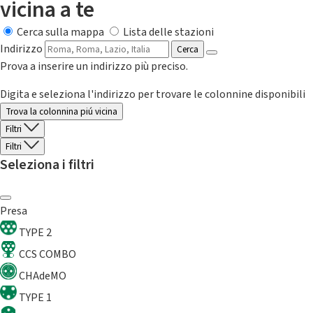
vicina a te
Cerca sulla mappa
Lista delle stazioni
Indirizzo
Cerca
Prova a inserire un indirizzo più preciso.
Digita e seleziona l'indirizzo per trovare le colonnine disponibili
Trova la colonnina piú vicina
Filtri
Filtri
Seleziona i filtri
Presa
TYPE 2
CCS COMBO
CHAdeMO
TYPE 1