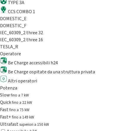
TYPE 3A
CCS COMBO 1
DOMESTIC_E
DOMESTIC_F
IEC_60309_2 three 32
IEC_60309_2 three 16
TESLA_R
Operatore
Be Charge accessibili h24
Be Charge ospitate da una struttura privata
Altri operatori
Potenza
Slow
fino a 7 kW
Quick
fino a 22 kW
Fast
fino a 75 kW
Fast+
fino a 149 kW
Ultrafast
superiori a 150 kW