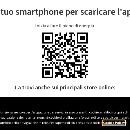
l tuo smartphone per scaricare l'
Inizia a fare il pieno di energia.
La trovi anche sui principali store online:
 funzionamento e per l’erogazione dei servizi in esso presenti, cookie analitici (propri e di
avigazione dell’utente, nonché cookie di profilazione (propri e di terze parti) per inviarti
’ambito della navigazione in rete. Per saperne di più consulta la nostra
Cookie Policy
e