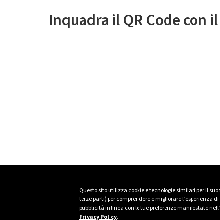
Inquadra il QR Code con i
Questo sito utilizza cookie e tecnologie similari per il suo
terze parti) per comprendere e migliorare l’esperienza di n
pubblicità in linea con le tue preferenze manifestate nell
Privacy Policy
.