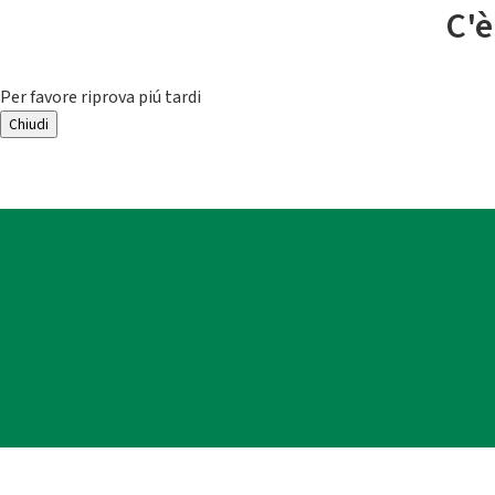
C'è
Per favore riprova piú tardi
Chiudi