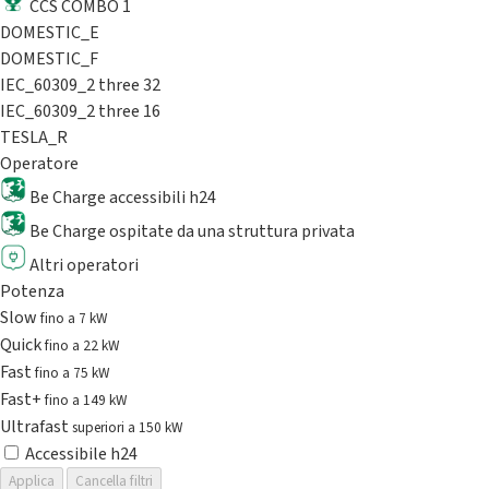
CCS COMBO 1
DOMESTIC_E
DOMESTIC_F
IEC_60309_2 three 32
IEC_60309_2 three 16
TESLA_R
Operatore
Be Charge accessibili h24
Be Charge ospitate da una struttura privata
Altri operatori
Potenza
Slow
fino a 7 kW
Quick
fino a 22 kW
Fast
fino a 75 kW
Fast+
fino a 149 kW
Ultrafast
superiori a 150 kW
Accessibile h24
Applica
Cancella filtri