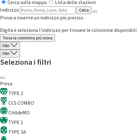
Cerca sulla mappa
Lista delle stazioni
Indirizzo
Cerca
Prova a inserire un indirizzo più preciso.
Digita e seleziona l'indirizzo per trovare le colonnine disponibili
Trova la colonnina piú vicina
Filtri
Filtri
Seleziona i filtri
Presa
TYPE 2
CCS COMBO
CHAdeMO
TYPE 1
TYPE 3A