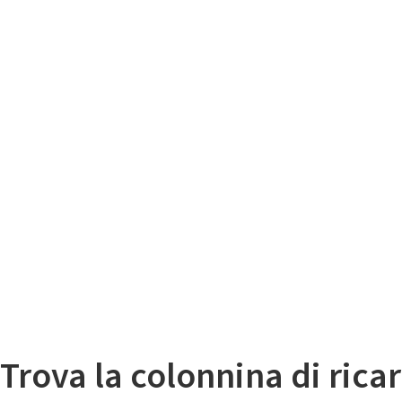
Il
Mappa colonnine di ricarica auto elettriche
Trova la colonnina di ricar