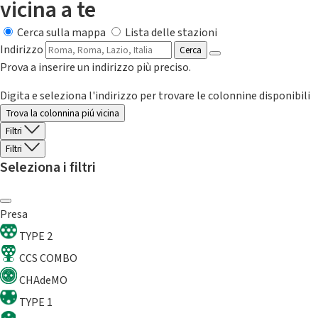
vicina a te
Cerca sulla mappa
Lista delle stazioni
Indirizzo
Cerca
Prova a inserire un indirizzo più preciso.
Digita e seleziona l'indirizzo per trovare le colonnine disponibili
Trova la colonnina piú vicina
Filtri
Filtri
Seleziona i filtri
Presa
TYPE 2
CCS COMBO
CHAdeMO
TYPE 1