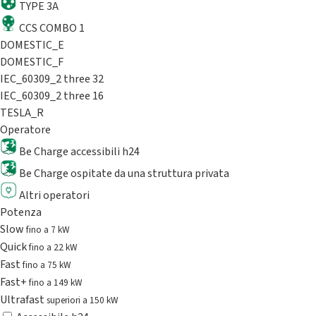
TYPE 3A
CCS COMBO 1
DOMESTIC_E
DOMESTIC_F
IEC_60309_2 three 32
IEC_60309_2 three 16
TESLA_R
Operatore
Be Charge accessibili h24
Be Charge ospitate da una struttura privata
Altri operatori
Potenza
Slow
fino a 7 kW
Quick
fino a 22 kW
Fast
fino a 75 kW
Fast+
fino a 149 kW
Ultrafast
superiori a 150 kW