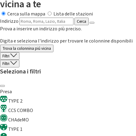
vicina a te
Cerca sulla mappa
Lista delle stazioni
Indirizzo
Cerca
Prova a inserire un indirizzo più preciso.
Digita e seleziona l'indirizzo per trovare le colonnine disponibili
Trova la colonnina piú vicina
Filtri
Filtri
Seleziona i filtri
Presa
TYPE 2
CCS COMBO
CHAdeMO
TYPE 1