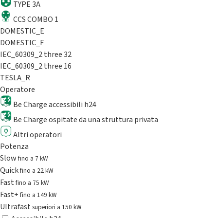
TYPE 3A
CCS COMBO 1
DOMESTIC_E
DOMESTIC_F
IEC_60309_2 three 32
IEC_60309_2 three 16
TESLA_R
Operatore
Be Charge accessibili h24
Be Charge ospitate da una struttura privata
Altri operatori
Potenza
Slow
fino a 7 kW
Quick
fino a 22 kW
Fast
fino a 75 kW
Fast+
fino a 149 kW
Ultrafast
superiori a 150 kW