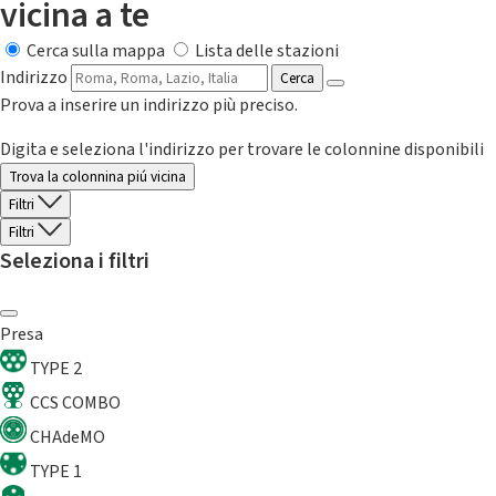
vicina a te
Cerca sulla mappa
Lista delle stazioni
Indirizzo
Cerca
Prova a inserire un indirizzo più preciso.
Digita e seleziona l'indirizzo per trovare le colonnine disponibili
Trova la colonnina piú vicina
Filtri
Filtri
Seleziona i filtri
Presa
TYPE 2
CCS COMBO
CHAdeMO
TYPE 1