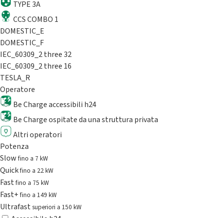
TYPE 3A
CCS COMBO 1
DOMESTIC_E
DOMESTIC_F
IEC_60309_2 three 32
IEC_60309_2 three 16
TESLA_R
Operatore
Be Charge accessibili h24
Be Charge ospitate da una struttura privata
Altri operatori
Potenza
Slow
fino a 7 kW
Quick
fino a 22 kW
Fast
fino a 75 kW
Fast+
fino a 149 kW
Ultrafast
superiori a 150 kW