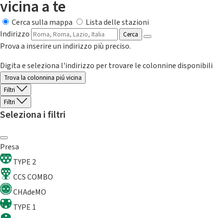
vicina a te
Cerca sulla mappa
Lista delle stazioni
Indirizzo
Cerca
Prova a inserire un indirizzo più preciso.
Digita e seleziona l'indirizzo per trovare le colonnine disponibili
Trova la colonnina piú vicina
Filtri
Filtri
Seleziona i filtri
Presa
TYPE 2
CCS COMBO
CHAdeMO
TYPE 1