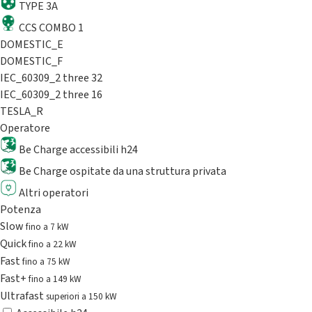
TYPE 3A
CCS COMBO 1
DOMESTIC_E
DOMESTIC_F
IEC_60309_2 three 32
IEC_60309_2 three 16
TESLA_R
Operatore
Be Charge accessibili h24
Be Charge ospitate da una struttura privata
Altri operatori
Potenza
Slow
fino a 7 kW
Quick
fino a 22 kW
Fast
fino a 75 kW
Fast+
fino a 149 kW
Ultrafast
superiori a 150 kW