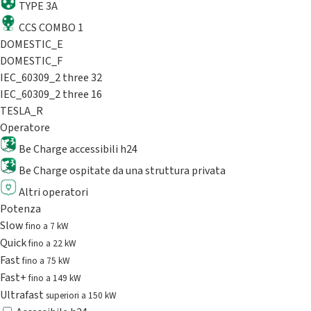
TYPE 3A
CCS COMBO 1
DOMESTIC_E
DOMESTIC_F
IEC_60309_2 three 32
IEC_60309_2 three 16
TESLA_R
Operatore
Be Charge accessibili h24
Be Charge ospitate da una struttura privata
Altri operatori
Potenza
Slow
fino a 7 kW
Quick
fino a 22 kW
Fast
fino a 75 kW
Fast+
fino a 149 kW
Ultrafast
superiori a 150 kW