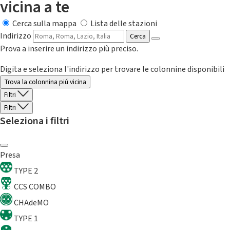
vicina a te
Cerca sulla mappa
Lista delle stazioni
Indirizzo
Cerca
Prova a inserire un indirizzo più preciso.
Digita e seleziona l'indirizzo per trovare le colonnine disponibili
Trova la colonnina piú vicina
Filtri
Filtri
Seleziona i filtri
Presa
TYPE 2
CCS COMBO
CHAdeMO
TYPE 1