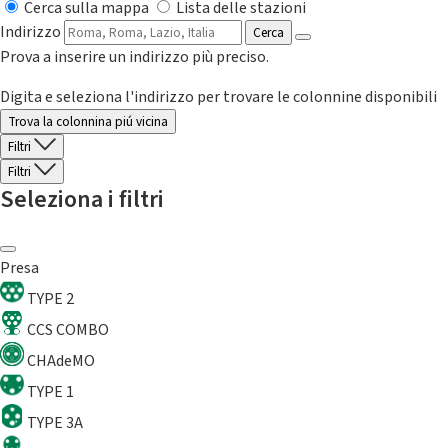
Cerca sulla mappa
Lista delle stazioni
Indirizzo
Cerca
Prova a inserire un indirizzo più preciso.
Digita e seleziona l'indirizzo per trovare le colonnine disponibili
Trova la colonnina piú vicina
Filtri
Filtri
Seleziona i filtri
Presa
TYPE 2
CCS COMBO
CHAdeMO
TYPE 1
TYPE 3A