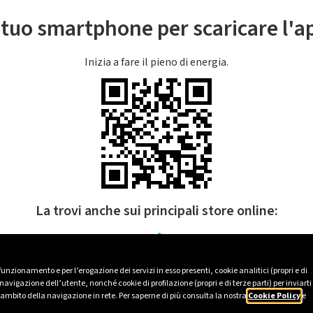
l tuo smartphone per scaricare l'
Inizia a fare il pieno di energia.
La trovi anche sui principali store online:
 funzionamento e per l’erogazione dei servizi in esso presenti, cookie analitici (propri e di
avigazione dell’utente, nonché cookie di profilazione (propri e di terze parti) per inviarti
’ambito della navigazione in rete. Per saperne di più consulta la nostra
Cookie Policy
e