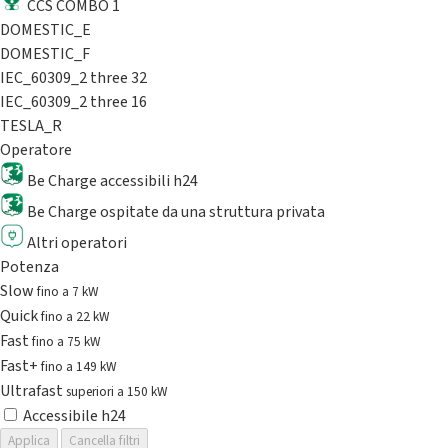
CCS COMBO 1
DOMESTIC_E
DOMESTIC_F
IEC_60309_2 three 32
IEC_60309_2 three 16
TESLA_R
Operatore
Be Charge accessibili h24
Be Charge ospitate da una struttura privata
Altri operatori
Potenza
Slow
fino a 7 kW
Quick
fino a 22 kW
Fast
fino a 75 kW
Fast+
fino a 149 kW
Ultrafast
superiori a 150 kW
Accessibile h24
Applica
Cancella filtri