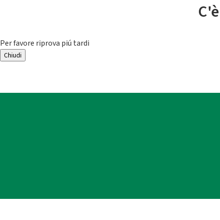
C'è
Per favore riprova piú tardi
Chiudi