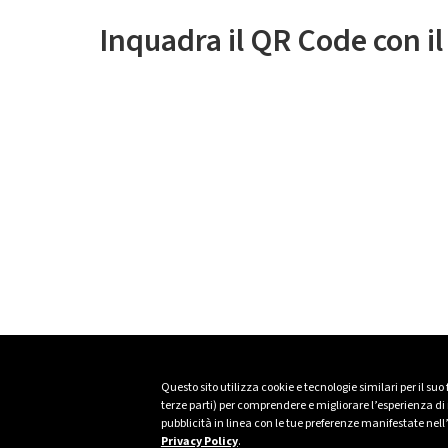
Inquadra il QR Code con i
Questo sito utilizza cookie e tecnologie similari per il suo
terze parti) per comprendere e migliorare l’esperienza di n
pubblicità in linea con le tue preferenze manifestate nell
Privacy Policy
.