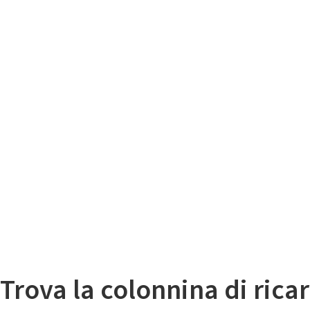
Il
Mappa colonnine di ricarica auto elettriche
Trova la colonnina di ricar