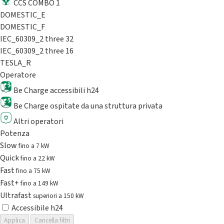
CCS COMBO 1
DOMESTIC_E
DOMESTIC_F
IEC_60309_2 three 32
IEC_60309_2 three 16
TESLA_R
Operatore
Be Charge accessibili h24
Be Charge ospitate da una struttura privata
Altri operatori
Potenza
Slow
fino a 7 kW
Quick
fino a 22 kW
Fast
fino a 75 kW
Fast+
fino a 149 kW
Ultrafast
superiori a 150 kW
Accessibile h24
Applica
Cancella filtri