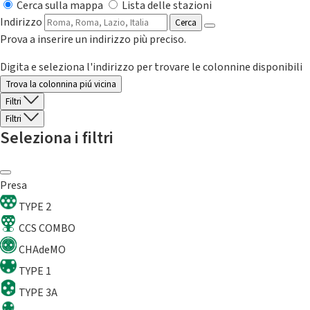
Cerca sulla mappa
Lista delle stazioni
Indirizzo
Cerca
Prova a inserire un indirizzo più preciso.
Digita e seleziona l'indirizzo per trovare le colonnine disponibili
Trova la colonnina piú vicina
Filtri
Filtri
Seleziona i filtri
Presa
TYPE 2
CCS COMBO
CHAdeMO
TYPE 1
TYPE 3A