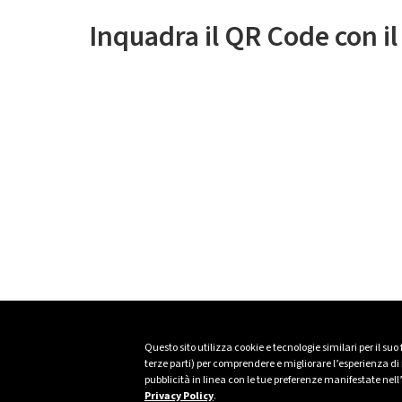
Inquadra il QR Code con i
Questo sito utilizza cookie e tecnologie similari per il suo
terze parti) per comprendere e migliorare l’esperienza di n
pubblicità in linea con le tue preferenze manifestate nell
Privacy Policy
.