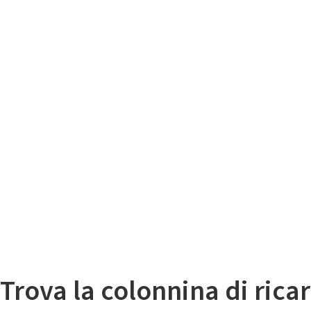
Il
Mappa colonnine di ricarica auto elettriche
Trova la colonnina di ricar