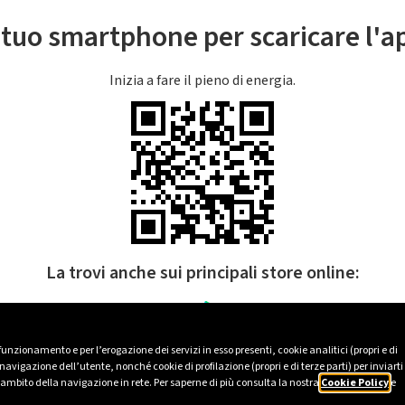
l tuo smartphone per scaricare l'
Inizia a fare il pieno di energia.
La trovi anche sui principali store online:
 funzionamento e per l’erogazione dei servizi in esso presenti, cookie analitici (propri e di
avigazione dell’utente, nonché cookie di profilazione (propri e di terze parti) per inviarti
’ambito della navigazione in rete. Per saperne di più consulta la nostra
Cookie Policy
e