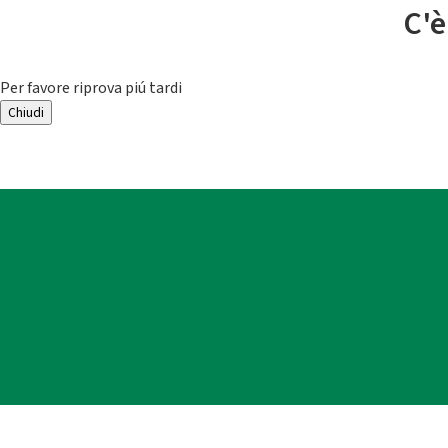
C'è
Per favore riprova piú tardi
Chiudi