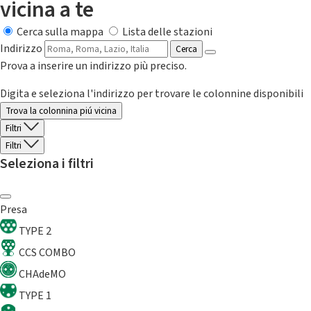
vicina a te
Cerca sulla mappa
Lista delle stazioni
Indirizzo
Cerca
Prova a inserire un indirizzo più preciso.
Digita e seleziona l'indirizzo per trovare le colonnine disponibili
Trova la colonnina piú vicina
Filtri
Filtri
Seleziona i filtri
Presa
TYPE 2
CCS COMBO
CHAdeMO
TYPE 1