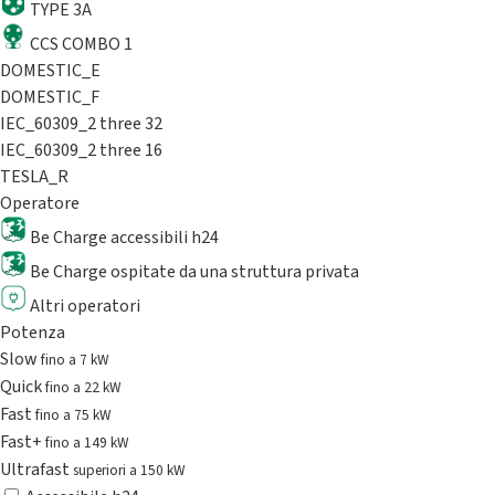
TYPE 3A
CCS COMBO 1
DOMESTIC_E
DOMESTIC_F
IEC_60309_2 three 32
IEC_60309_2 three 16
TESLA_R
Operatore
Be Charge accessibili h24
Be Charge ospitate da una struttura privata
Altri operatori
Potenza
Slow
fino a 7 kW
Quick
fino a 22 kW
Fast
fino a 75 kW
Fast+
fino a 149 kW
Ultrafast
superiori a 150 kW