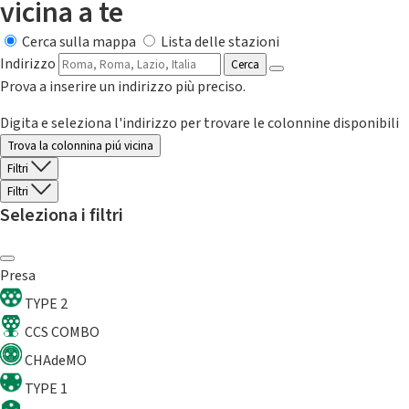
vicina a te
Cerca sulla mappa
Lista delle stazioni
Indirizzo
Cerca
Prova a inserire un indirizzo più preciso.
Digita e seleziona l'indirizzo per trovare le colonnine disponibili
Trova la colonnina piú vicina
Filtri
Filtri
Seleziona i filtri
Presa
TYPE 2
CCS COMBO
CHAdeMO
TYPE 1