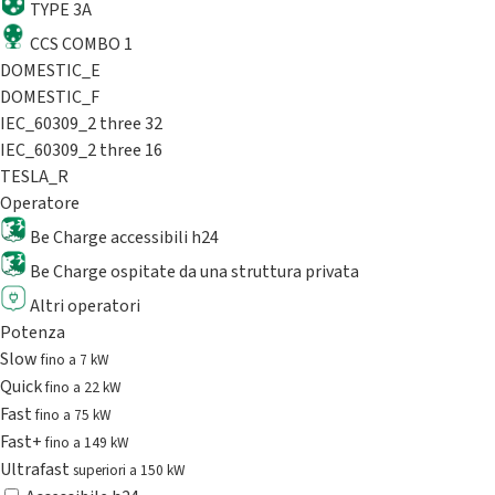
TYPE 3A
CCS COMBO 1
DOMESTIC_E
DOMESTIC_F
IEC_60309_2 three 32
IEC_60309_2 three 16
TESLA_R
Operatore
Be Charge accessibili h24
Be Charge ospitate da una struttura privata
Altri operatori
Potenza
Slow
fino a 7 kW
Quick
fino a 22 kW
Fast
fino a 75 kW
Fast+
fino a 149 kW
Ultrafast
superiori a 150 kW